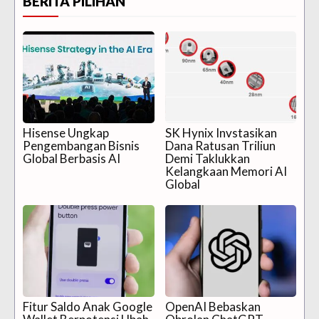
BERITA PILIHAN
Hisense Ungkap
SK Hynix Invstasikan
Pengembangan Bisnis
Dana Ratusan Triliun
Global Berbasis AI
Demi Taklukkan
Kelangkaan Memori AI
Global
Fitur Saldo Anak Google
OpenAI Bebaskan