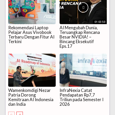
01:03:50
Rekomendasi Laptop
AI Mengubah Dunia,
Pelajar Asus Vivobook
Teruangkap Rencana
Terbaru Dengan Fitur AI
Besar NVIDIA! –
Terkini
Bincang Eksekutif
Eps.17
Wamenkomdigi Nezar
InfraNexia Catat
Patria Dorong
Pendapatan Rp7,7
Kemitraan AI Indonesia
Triliun pada Semester I
dan India
2026