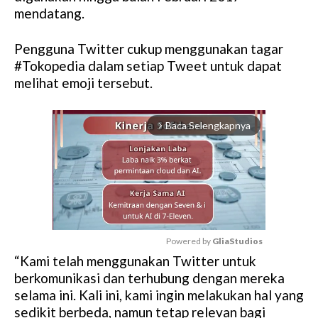
mendatang.
Pengguna Twitter cukup menggunakan tagar
#Tokopedia dalam setiap Tweet untuk dapat
melihat emoji tersebut.
Baca Selengkapnya
arrow_forward_ios
Powered by 
GliaStudios
“Kami telah menggunakan Twitter untuk
M
berkomunikasi dan terhubung dengan mereka
u
selama ini. Kali ini, kami ingin melakukan hal yang
t
sedikit berbeda, namun tetap relevan bagi
e