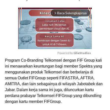
Baca Selengkapnya
arrow_forward_ios
Powered by 
GliaStudios
Program Co-Branding Telkomsel dengan FIF Group kali
M
ini menawarkan keuntungan bagi member Spektra yang
u
menggunakan produk Telkomsel dan berbelanja di
t
e
semua Outlet FIFGroup seperti FIFASTRA, AFTRA,
AMITRA, dan lain sebagainya di wilayah Jabotabek dan
Jabar. Dalam kerja sama ini juga, diluncurkan kartu
perdana prabayar Telkomsel-FIFGroup yang dibundling
dengan kartu member FIFGroup.