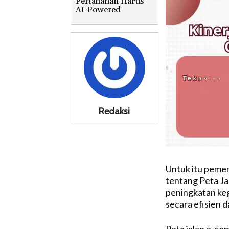
Pertahanan Harus
AI-Powered
Redaksi
Untuk itu pemer
tentang Peta J
peningkatan keg
secara efisien d
Peta jalan e-co