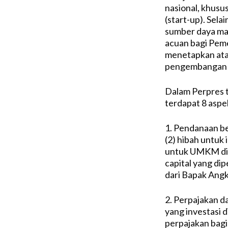
nasional, khus
(start-up). Sela
sumber daya man
acuan bagi Pem
menetapkan ata
pengembangan 
Dalam Perpres t
terdapat 8 aspek
1. Pendanaan b
(2) hibah untuk
untuk UMKM digi
capital yang dip
dari Bapak Angk
2. Perpajakan d
yang investasi d
perpajakan bagi