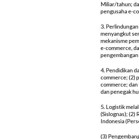
Miliar/tahun; d
pengusaha e-co
3. Perlindungan
menyangkut serti
mekanisme pemb
e-commerce, dan
pengembangan n
4. Pendidikan d
commerce; (2) p
commerce; dan 
dan penegak hu
5. Logistik mela
(Sislognas); (2)
Indonesia (Pers
(3) Pengembangan