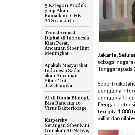
5 Kategori Produk
yang Akan
Ramaikan IGHE
2026 Jakarta
Transformasi
Digital di Indonesia
Kian Pesat,
Ancaman Siber Ikut
Meningkat
Jakarta, Selula
sebagai negara 
Apakah Masyarakat
Tenggara pada 
Indonesia Sadar
akan Ancaman
Siber? Ini
Seperti diketah
Jawabannya
pengguna intern
pengguna telepo
AI di Dunia Biologi,
Bisa Rancang 16
Dengan potensi 
Virus Bakteriofage
tercipta 1.000 
miliar dan nila
Kaspersky:
Serangan Siber Kini
Gunakan AI-Native,