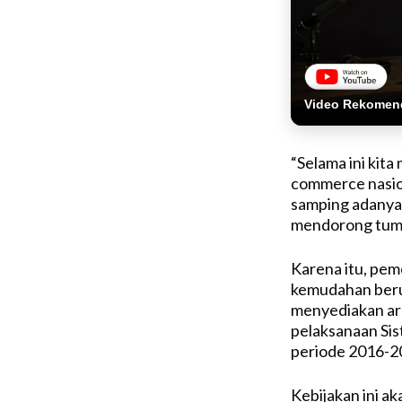
Video Rekomen
“Selama ini kit
commerce nasio
samping adanya
mendorong tumb
Karena itu, pem
kemudahan ber
menyediakan ar
pelaksanaan Sis
periode 2016-2
Kebijakan ini 