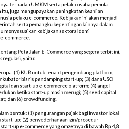
usnya terhadap UMKM serta pelaku usaha pemula
in itu, juga mengupayakan peningkatan keahlian
usia pelaku e-commerce. Kebijakan ini akan menjadi
erintah serta pemangku kepentingan lainnya dalam
u menyesuaikan kebijakan sektoral demi
e-commerce.
entang Peta Jalan E-Commerce yang segera terbit ini,
 regulasi, yaitu:
erupa: (1) KUR untuk tenant pengembang platform;
 inkubator bisnis pendamping start-up; (3) dana USO
tal dan start-up e-commerce platform; (4) angel
erlukan ketika start-up masih merugi; (5) seed capital
at; dan (6) crowdfunding.
alam bentuk: (1) pengurangan pajak bagi investor lokal
i start-up; (2) penyederhanaan izin/prosedur
 start-up e-commerce yang omzetnya di bawah Rp 4,8