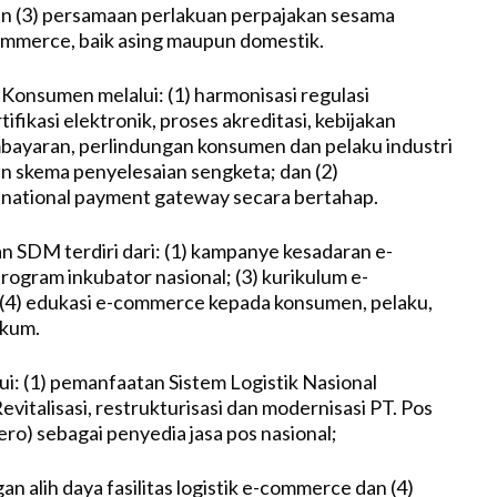
an (3) persamaan perlakuan perpajakan sesama
mmerce, baik asing maupun domestik.
 Konsumen melalui: (1) harmonisasi regulasi
fikasi elektronik, proses akreditasi, kebijakan
ayaran, perlindungan konsumen dan pelaku industri
 skema penyelesaian sengketa; dan (2)
ational payment gateway secara bertahap.
an SDM terdiri dari: (1) kampanye kesadaran e-
rogram inkubator nasional; (3) kurikulum e-
(4) edukasi e-commerce kepada konsumen, pelaku,
kum.
lui: (1) pemanfaatan Sistem Logistik Nasional
 Revitalisasi, restrukturisasi dan modernisasi PT. Pos
ero) sebagai penyedia jasa pos nasional;
 alih daya fasilitas logistik e-commerce dan (4)