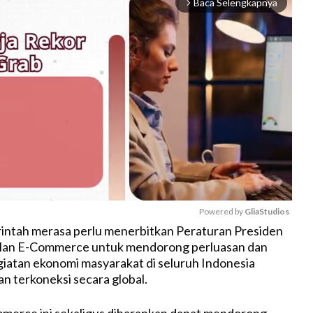
Baca Selengkapnya
arrow_forward_ios
Powered by 
GliaStudios
intah merasa perlu menerbitkan Peraturan Presiden
alan E-Commerce untuk mendorong perluasan dan
M
iatan ekonomi masyarakat di seluruh Indonesia
u
an terkoneksi secara global.
t
e
mmerce ini sekaligus diharapkan dapat mendorong