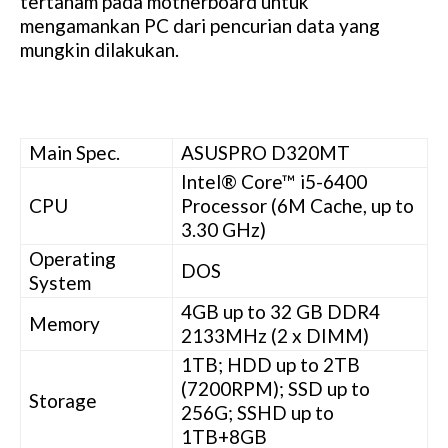
tertanam pada motherboard untuk
mengamankan PC dari pencurian data yang
mungkin dilakukan.
Main Spec.
ASUSPRO D320MT
Intel® Core™ i5-6400
CPU
Processor (6M Cache, up to
3.30 GHz)
Operating
DOS
System
4GB up to 32 GB DDR4
Memory
2133MHz (2 x DIMM)
1TB; HDD up to 2TB
(7200RPM); SSD up to
Storage
256G; SSHD up to
1TB+8GB