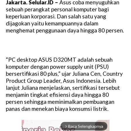
Jakarta
. Selular.ID
–
Asus coba menyuguhkan
sebuah perangkat personal komputer bagi
keperluan korporasi. Dan salah satu yang
dijagokan yaitu kemampuannya dalam
menghemat penggunaan daya hingga 80 persen.
“PC desktop ASUS D320MT adalah sebuah
komputer dengan power supply unit (PSU)
bersertifikasi 80 plus,” ujar Juliana Cen, Country
Product Group Leader, Asus Indonesia. Lebih
lanjut Juliana menjelaskan, sertifikasi tersebut
menjamin tingkat efisiensi daya hingga 80
persen sehingga meminimalkan pembuangan
panas dan menekan biaya konsumsi listrik.
Baca Selengkapnya
arrow_forward_ios