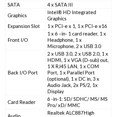
SATA
4 x SATA III
Intel® HD Integrated
Graphics
Graphics
Expansion Slot
1 x PCI-e x 1, 1 x PCI-e x16
1 x 6 –in- 1 card reader, 1 x
Front I/O
Headphone, 1 x
Microphone, 2 x USB 3.0
2 x USB 3.0, 2 x USB 2.0, 1 x
HDMI, 1 x VGA (D-sub) out,
1 X RJ45 LAN, 1 x COM
Back I/O Port
Port, 1 x Parallel Port
(optional), 1 x DC in, 3 x
Audio Jack, 2x PS/2, 1x
Display
6 -in-1: SD/ SDHC/ MS/ MS
Card Reader
Pro/ xD/ MMC
Realtek ALC887High
Audio