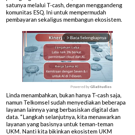
satunya melalui T-cash, dengan menggandeng
komunitas ESQ. Ini untuk mempermudah
pembayaran sekaligus membangun ekosistem.
Baca Selengkapnya
arrow_forward_ios
Powered by 
GliaStudios
Linda menambahkan, bukan hanya T-cash saja,
M
namun Telkomsel sudah menyediakan beberapa
u
layanan lainnya yang berbasiskan digital dan
t
data. “Langkah selanjutnya, kita menawarkan
e
layanan yang basisnya untuk teman-teman
UKM. Nanti kita bikinkan ekosistem UKM