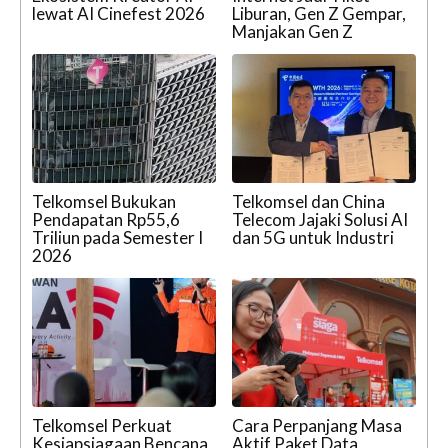
lewat AI Cinefest 2026
Liburan, Gen Z Gempar,
Manjakan Gen Z
Telkomsel Bukukan
Telkomsel dan China
Pendapatan Rp55,6
Telecom Jajaki Solusi AI
Triliun pada Semester I
dan 5G untuk Industri
2026
Telkomsel Perkuat
Cara Perpanjang Masa
Kesiapsiagaan Bencana
Aktif Paket Data