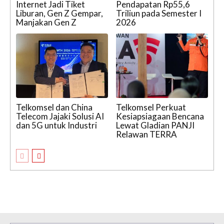
Internet Jadi Tiket
Pendapatan Rp55,6
Liburan, Gen Z Gempar,
Triliun pada Semester I
Manjakan Gen Z
2026
Telkomsel dan China
Telkomsel Perkuat
Telecom Jajaki Solusi AI
Kesiapsiagaan Bencana
dan 5G untuk Industri
Lewat Gladian PANJI
Relawan TERRA