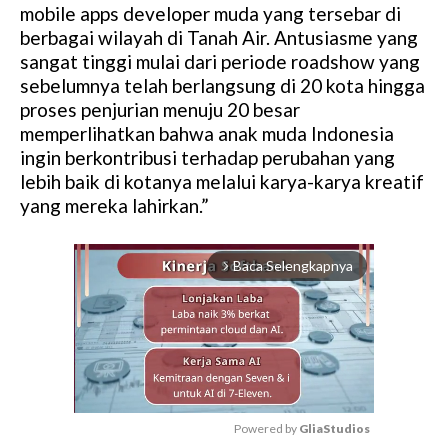
mobile apps developer muda yang tersebar di
berbagai wilayah di Tanah Air. Antusiasme yang
sangat tinggi mulai dari periode roadshow yang
sebelumnya telah berlangsung di 20 kota hingga
proses penjurian menuju 20 besar
memperlihatkan bahwa anak muda Indonesia
ingin berkontribusi terhadap perubahan yang
lebih baik di kotanya melalui karya-karya kreatif
yang mereka lahirkan.”
Baca Selengkapnya
arrow_forward_ios
Powered by 
GliaStudios