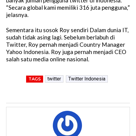
banyak jumlah pengguna twitter di indonesia.
t
“Secara global kami memiliki 316 juta pengguna,”
e
jelasnya.
Sementara itu sosok Roy sendiri Dalam dunia IT,
sudah tidak asing lagi. Sebelum berlabuh di
Twitter, Roy pernah menjadi Country Manager
Yahoo Indonesia. Roy juga pernah menjadi CEO
salah satu media online nasional.
twitter
Twitter Indonesia
TAGS