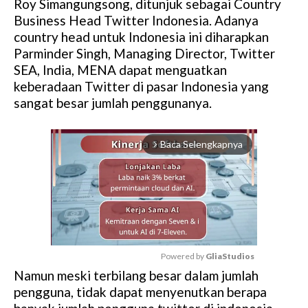
Roy Simangungsong, ditunjuk sebagai Country
Business Head Twitter Indonesia. Adanya
country head untuk Indonesia ini diharapkan
Parminder Singh, Managing Director, Twitter
SEA, India, MENA dapat menguatkan
keberadaan Twitter di pasar Indonesia yang
sangat besar jumlah penggunanya.
Baca Selengkapnya
arrow_forward_ios
Powered by 
GliaStudios
Namun meski terbilang besar dalam jumlah
M
pengguna, tidak dapat menyenutkan berapa
u