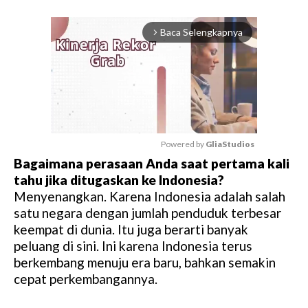
Baca Selengkapnya
arrow_forward_ios
Powered by 
GliaStudios
Bagaimana perasaan Anda saat pertama kali
M
tahu jika ditugaskan ke Indonesia?
u
Menyenangkan. Karena Indonesia adalah salah
t
satu negara dengan jumlah penduduk terbesar
e
keempat di dunia. Itu juga berarti banyak
peluang di sini. Ini karena Indonesia terus
berkembang menuju era baru, bahkan semakin
cepat perkembangannya.