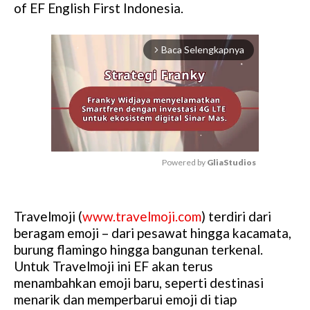
of EF English First Indonesia.
Baca Selengkapnya
arrow_forward_ios
Powered by 
GliaStudios
M
u
Travelmoji (
www.travelmoji.com
) terdiri dari
t
beragam emoji – dari pesawat hingga kacamata,
e
burung flamingo hingga bangunan terkenal.
Untuk Travelmoji ini EF akan terus
menambahkan emoji baru, seperti destinasi
menarik dan memperbarui emoji di tiap