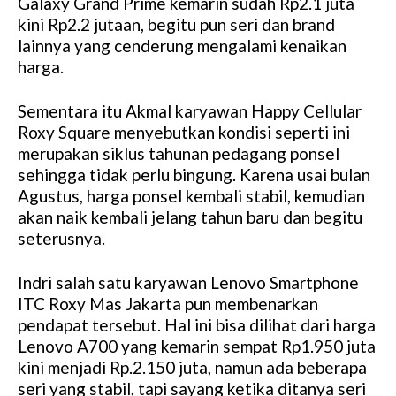
Galaxy Grand Prime kemarin sudah Rp2.1 juta
u
kini Rp2.2 jutaan, begitu pun seri dan brand
t
lainnya yang cenderung mengalami kenaikan
e
harga.
Sementara itu Akmal karyawan Happy Cellular
Roxy Square menyebutkan kondisi seperti ini
merupakan siklus tahunan pedagang ponsel
sehingga tidak perlu bingung. Karena usai bulan
Agustus, harga ponsel kembali stabil, kemudian
akan naik kembali jelang tahun baru dan begitu
seterusnya.
Indri salah satu karyawan Lenovo Smartphone
ITC Roxy Mas Jakarta pun membenarkan
pendapat tersebut. Hal ini bisa dilihat dari harga
Lenovo A700 yang kemarin sempat Rp1.950 juta
kini menjadi Rp.2.150 juta, namun ada beberapa
seri yang stabil, tapi sayang ketika ditanya seri