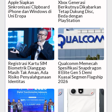
Apple Siapkan
Xbox Generasi
Sinkronisasi Clipboard
Berikutnya Dikabarkan
iPhone dan Windows di
Tetap Dukung Disc,
Uni Eropa
Beda dengan
PlayStation
Registrasi Kartu SIM
Qualcomm Memecah
Biometrik Dianggap
Spesifikasi Snapdragon
Masih Tak Aman, Ada
8 Elite Gen 5 Demi
Risiko Penyalahgunaan
Kuasai Segmen Flagship
Identitas
2026