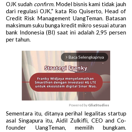
OJK sudah
confirm
. Model bisnis kami tidak jauh
dari regulasi OJK,” kata Rio Quiserto, Head of
Credit Risk Management UangTeman. Batasan
maksimum suku bunga kredit mikro sesuai aturan
bank Indonesia (BI) saat ini adalah 2,95 persen
per tahun.
Baca Selengkapnya
arrow_forward_ios
Powered by 
GliaStudios
Sementara itu, ditanya perihal legalitas startup
M
asal Singapura itu, Aidil Zulkifli, CEO and Co-
u
founder UangTeman, memilih bungkam.
t