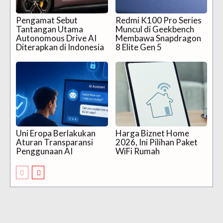
Pengamat Sebut
Redmi K100 Pro Series
Tantangan Utama
Muncul di Geekbench
Autonomous Drive AI
Membawa Snapdragon
Diterapkan di Indonesia
8 Elite Gen 5
Uni Eropa Berlakukan
Harga Biznet Home
Aturan Transparansi
2026, Ini Pilihan Paket
Penggunaan AI
WiFi Rumah