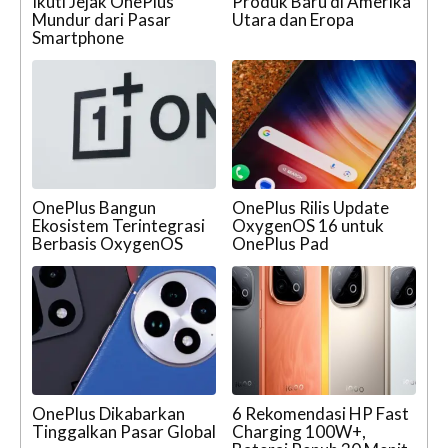
Ikuti Jejak OnePlus
Produk Baru di Amerika
Mundur dari Pasar
Utara dan Eropa
Smartphone
OnePlus Bangun
OnePlus Rilis Update
Ekosistem Terintegrasi
OxygenOS 16 untuk
Berbasis OxygenOS
OnePlus Pad
OnePlus Dikabarkan
6 Rekomendasi HP Fast
Tinggalkan Pasar Global
Charging 100W+,