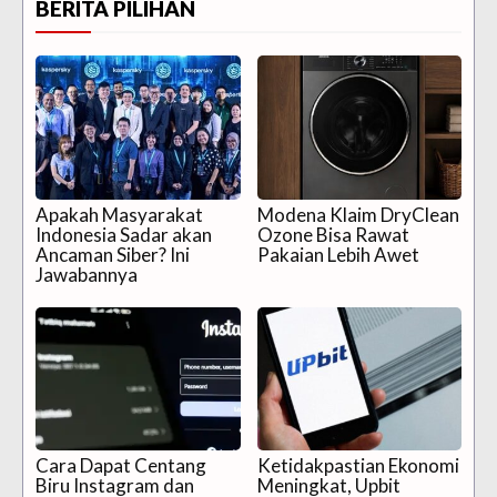
BERITA PILIHAN
Apakah Masyarakat
Modena Klaim DryClean
Indonesia Sadar akan
Ozone Bisa Rawat
Ancaman Siber? Ini
Pakaian Lebih Awet
Jawabannya
Cara Dapat Centang
Ketidakpastian Ekonomi
Biru Instagram dan
Meningkat, Upbit