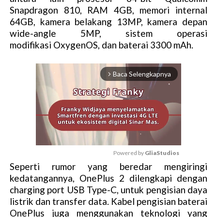
Snapdragon 810, RAM 4GB, memori internal
64GB, kamera belakang 13MP, kamera depan
wide-angle 5MP, sistem operasi
modifikasi OxygenOS, dan baterai 3300 mAh.
Baca Selengkapnya
arrow_forward_ios
Powered by 
GliaStudios
Seperti rumor yang beredar mengiringi
M
kedatangannya, OnePlus 2 dilengkapi dengan
u
charging port USB Type-C, untuk pengisian daya
t
listrik dan transfer data. Kabel pengisian baterai
e
OnePlus juga menggunakan teknologi yang