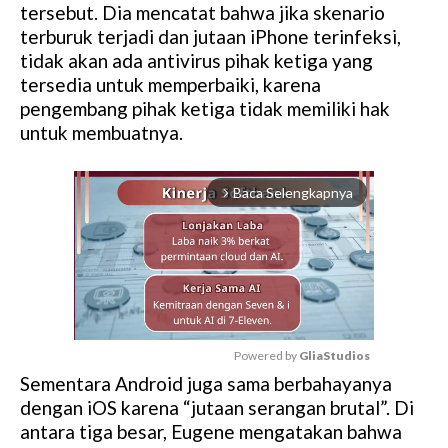
tersebut. Dia mencatat bahwa jika skenario
terburuk terjadi dan jutaan iPhone terinfeksi,
tidak akan ada antivirus pihak ketiga yang
tersedia untuk memperbaiki, karena
pengembang pihak ketiga tidak memiliki hak
untuk membuatnya.
Baca Selengkapnya
arrow_forward_ios
Powered by 
GliaStudios
Sementara Android juga sama berbahayanya
M
dengan iOS karena “jutaan serangan brutal”. Di
u
antara tiga besar, Eugene mengatakan bahwa
t