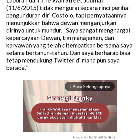
Laporan dari The Wall Street Journal
(11/6/2015) tidak mengurai secara rinci perihal
pengunduran diri Costolo, tapi pernyataannya
menunjukkan bahwa dewan menganjurkan
dirinya untuk mundur. “Saya sangat menghargai
kepercayaan Dewan, tim manajemen, dan
karyawan yang telah ditempatkan bersama saya
selama bertahun-tahun. Dan saya berharap bisa
tetap mendukung Twitter di mana pun saya
berada.”
Baca Selengkapnya
arrow_forward_ios
Powered by 
GliaStudios