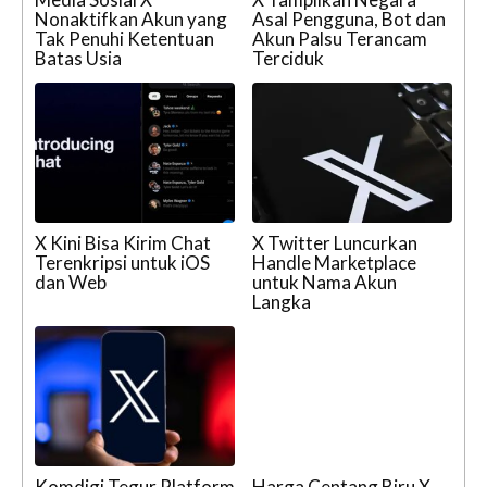
Nonaktifkan Akun yang
Asal Pengguna, Bot dan
Tak Penuhi Ketentuan
Akun Palsu Terancam
Batas Usia
Terciduk
X Kini Bisa Kirim Chat
X Twitter Luncurkan
Terenkripsi untuk iOS
Handle Marketplace
dan Web
untuk Nama Akun
Langka
Komdigi Tegur Platform
Harga Centang Biru X