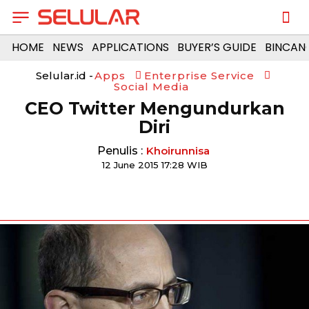
HOME
NEWS
APPLICATIONS
BUYER’S GUIDE
BINCAN
Selular.id -
Apps
Enterprise Service
Social Media
CEO Twitter Mengundurkan
Diri
Penulis :
Khoirunnisa
12 June 2015 17:28 WIB