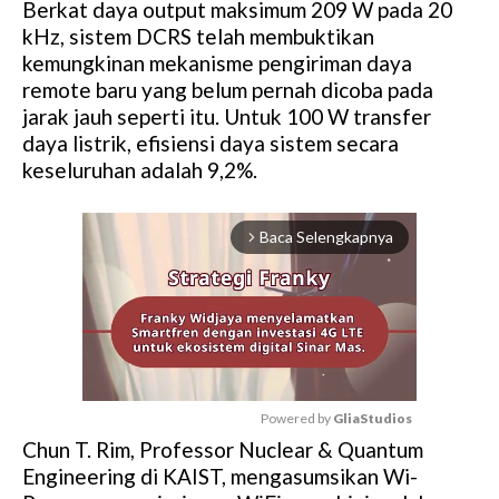
Berkat daya output maksimum 209 W pada 20
kHz, sistem DCRS telah membuktikan
kemungkinan mekanisme pengiriman daya
remote baru yang belum pernah dicoba pada
jarak jauh seperti itu. Untuk 100 W transfer
daya listrik, efisiensi daya sistem secara
keseluruhan adalah 9,2%.
Baca Selengkapnya
arrow_forward_ios
Powered by 
GliaStudios
Chun T. Rim, Professor Nuclear & Quantum
M
Engineering di KAIST, mengasumsikan Wi-
u