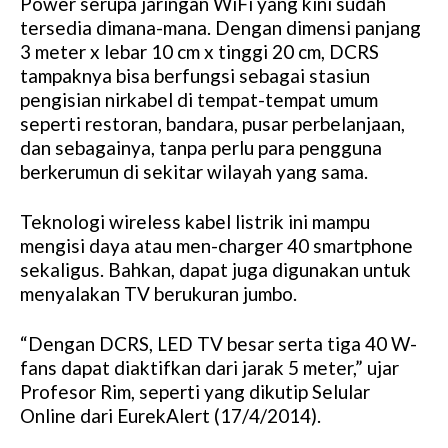
Power serupa jaringan WiFi yang kini sudah
t
tersedia dimana-mana. Dengan dimensi panjang
e
3 meter x lebar 10 cm x tinggi 20 cm, DCRS
tampaknya bisa berfungsi sebagai stasiun
pengisian nirkabel di tempat-tempat umum
seperti restoran, bandara, pusar perbelanjaan,
dan sebagainya, tanpa perlu para pengguna
berkerumun di sekitar wilayah yang sama.
Teknologi wireless kabel listrik ini mampu
mengisi daya atau men-charger 40 smartphone
sekaligus. Bahkan, dapat juga digunakan untuk
menyalakan TV berukuran jumbo.
“Dengan DCRS, LED TV besar serta tiga 40 W-
fans dapat diaktifkan dari jarak 5 meter,” ujar
Profesor Rim, seperti yang dikutip Selular
Online dari EurekAlert (17/4/2014).