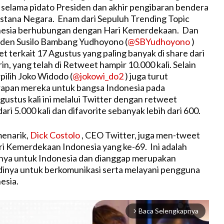
selama pidato Presiden dan akhir pengibaran bendera
Istana Negara. Enam dari Sepuluh Trending Topic
onesia berhubungan dengan Hari Kemerdekaan. Dan
iden Susilo Bambang Yudhoyono (
@SBYudhoyono
)
 terkait 17 Agustus yang paling banyak di share dari
n, yang telah di Retweet hampir 10.000 kali. Selain
rpilih Joko Widodo (
@jokowi_do2
) juga turut
apan mereka untuk bangsa Indonesia pada
gustus kali ini melalui Twitter dengan retweet
ari 5.000 kali dan difavorite sebanyak lebih dari 600.
menarik,
Dick Costolo
, CEO Twitter, juga men-tweet
i Kemerdekaan Indonesia yang ke-69. Ini adalah
ya untuk Indonesia dan dianggap merupakan
dinya untuk berkomunikasi serta melayani pengguna
esia.
Baca Selengkapnya
arrow_forward_ios