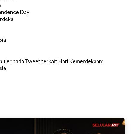
n
endence Day
erdeka
sia
h
puler pada Tweet terkait Hari Kemerdekaan:
sia