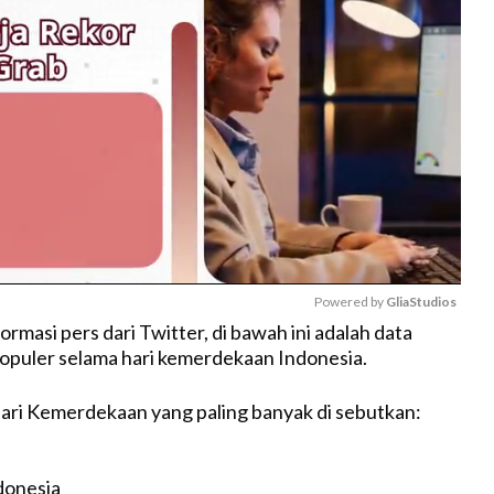
Powered by 
GliaStudios
rmasi pers dari Twitter, di bawah ini adalah data
opuler selama hari kemerdekaan Indonesia.
M
u
ari Kemerdekaan yang paling banyak di sebutkan:
t
e
donesia