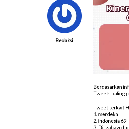
Redaksi
Berdasarkan info
Tweets paling p
Tweet terkait H
1. merdeka
2. indonesia 69
3. Dirgahayu In