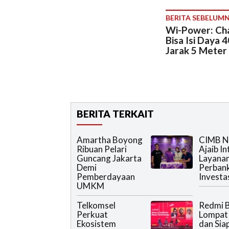
BERITA SEBELUM
Wi-Power: Cha
Bisa Isi Daya 
Jarak 5 Meter
BERITA TERKAIT
Amartha Boyong
CIMB N
Ribuan Pelari
Ajaib I
Guncang Jakarta
Layana
Demi
Perban
Pemberdayaan
Investa
UMKM
Telkomsel
Redmi B
Perkuat
Lompat
Ekosistem
dan Sia