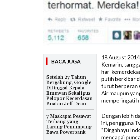
18 August 2014
BACA JUGA
Kemarin, tangga
hari kemerdeka
Setelah 27 Tahun
putih berkibar d
Bergabung, Google
turut berperan 
Ditinggal Kepala
Air maupun yang
Ilmuwan Sekaligus
Pelopor Kecerdasan
memperingati har
Buatan Jeff Dean
Dengan lebih da
7 Maskapai Pesawat
Terbang yang
ini, pengguna T
Larang Penumpang
“Dirgahayu Ind
Bawa Powerbank
mencapai puncak