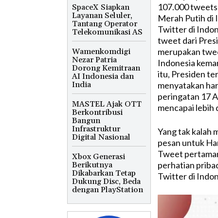
107.000 tweets 
SpaceX Siapkan
Layanan Seluler,
Merah Putih di 
Tantang Operator
Twitter di Ind
Telekomunikasi AS
tweet dari Pres
merupakan tweet
Wamenkomdigi
Nezar Patria
Indonesia kemari
Dorong Kemitraan
itu, Presiden te
AI Indonesia dan
India
menyatakan har
peringatan 17 A
MASTEL Ajak OTT
mencapai lebih d
Berkontribusi
Bangun
Infrastruktur
Yang tak kalah 
Digital Nasional
pesan untuk Har
Tweet pertaman
Xbox Generasi
perhatian priba
Berikutnya
Dikabarkan Tetap
Twitter di Indon
Dukung Disc, Beda
dengan PlayStation