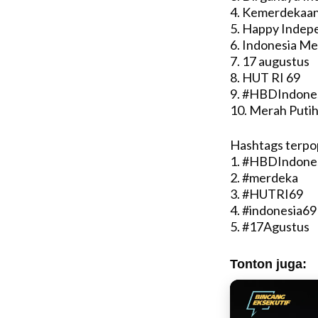
4. Kemerdekaa
5. Happy Indep
6. Indonesia M
7. 17 augustus
8. HUT RI 69
9. #HBDIndone
10. Merah Puti
Hashtags terpo
1. #HBDIndone
2. #merdeka
3. #HUTRI69
4. #indonesia69
5. #17Agustus
Tonton juga: