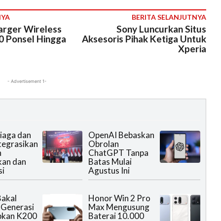
NYA
BERITA SELANJUTNYA
rger Wireless
Sony Luncurkan Situs
40 Ponsel Hingga
Aksesoris Pihak Ketiga Untuk
Xperia
- Advertisement 1-
iaga dan
OpenAI Bebaskan
ntegrasikan
Obrolan
n
ChatGPT Tanpa
kan dan
Batas Mulai
si
Agustus Ini
akal
Honor Win 2 Pro
 Generasi
Max Mengusung
pkan K200
Baterai 10.000