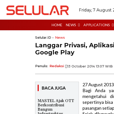
Friday, 7 August
HOME
NEWS
APPLICATIONS
Selular.ID -
News
Langgar Privasi, Aplikas
Google Play
Penulis:
Redaksi
13 October 2014 13:07 WIB
27 August 2013
BACA JUGA
Bagi Anda yan
mengetahui di
MASTEL Ajak OTT
sepertinya bis
Berkontribusi
pasangan setiap
Bangun
Sejak diluncurk
Infrastruktur