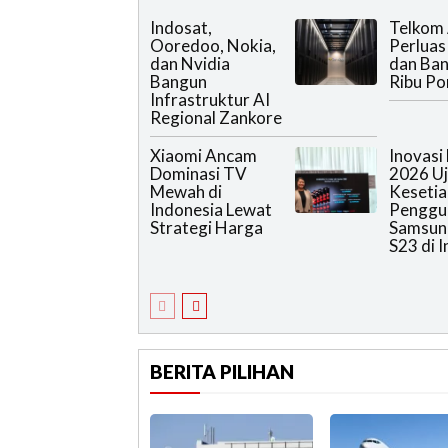
Indosat,
Telkom
Ooredoo, Nokia,
Perluas 
dan Nvidia
dan Ba
Bangun
Ribu Po
Infrastruktur AI
Regional Zankore
Xiaomi Ancam
Inovasi
Dominasi TV
2026 Uj
Mewah di
Kesetia
Indonesia Lewat
Penggu
Strategi Harga
Samsun
S23 di 
BERITA PILIHAN