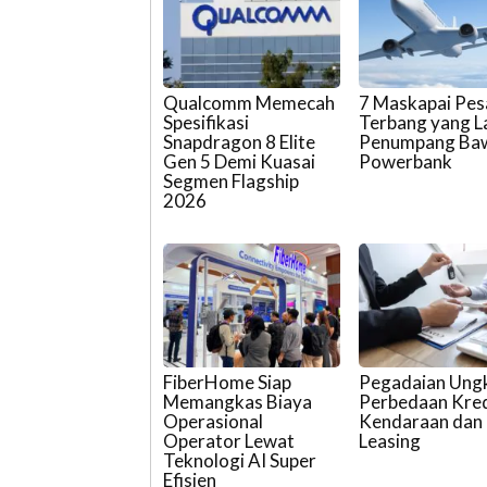
Qualcomm Memecah
7 Maskapai Pe
Spesifikasi
Terbang yang L
Snapdragon 8 Elite
Penumpang Ba
Gen 5 Demi Kuasai
Powerbank
Segmen Flagship
2026
FiberHome Siap
Pegadaian Ung
Memangkas Biaya
Perbedaan Kred
Operasional
Kendaraan dan
Operator Lewat
Leasing
Teknologi AI Super
Efisien