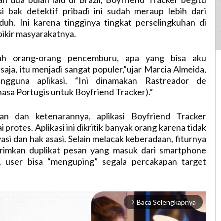
si bak detektif pribadi ini sudah meraup lebih dari
uh. Ini karena tingginya tingkat perselingkuhan di
 pikir masyarakatnya.
alah orang-orang pencemburu, apa yang bisa aku
saja, itu menjadi sangat populer,”ujar Marcia Almeida,
ngguna aplikasi. “Ini dinamakan Rastreador de
sa Portugis untuk Boyfriend Tracker).”
aan dan ketenarannya, aplikasi Boyfriend Tracker
protes. Aplikasi ini dikritik banyak orang karena tidak
asi dan hak asasi. Selain melacak keberadaan, fiturnya
rimkan duplikat pesan yang masuk dari smartphone
, user bisa “menguping” segala percakapan target
Baca Selengkapnya
arrow_forward_ios