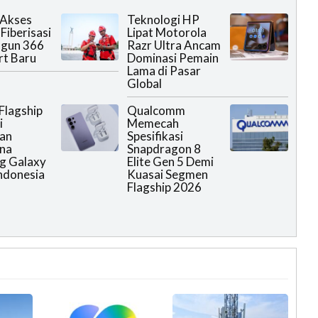
 Akses
Teknologi HP
Fiberisasi
Lipat Motorola
ngun 366
Razr Ultra Ancam
rt Baru
Dominasi Pemain
Lama di Pasar
Global
 Flagship
Qualcomm
i
Memecah
an
Spesifikasi
na
Snapdragon 8
g Galaxy
Elite Gen 5 Demi
Indonesia
Kuasai Segmen
Flagship 2026