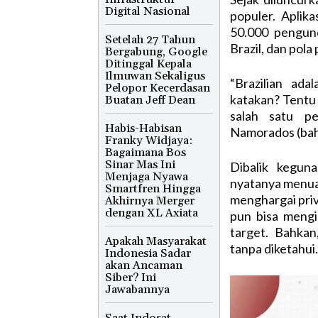
Digital Nasional
populer. Aplika
50.000 pengund
Setelah 27 Tahun
Brazil, dan pola
Bergabung, Google
Ditinggal Kepala
Ilmuwan Sekaligus
“Brazilian ad
Pelopor Kecerdasan
katakan? Tentu 
Buatan Jeff Dean
salah satu pe
Habis-Habisan
Namorados (baha
Franky Widjaya:
Bagaimana Bos
Sinar Mas Ini
Dibalik kegun
Menjaga Nyawa
nyatanya menuai 
Smartfren Hingga
menghargai priv
Akhirnya Merger
dengan XL Axiata
pun bisa mengi
target. Bahkan
Apakah Masyarakat
tanpa diketahui.
Indonesia Sadar
akan Ancaman
Siber? Ini
Jawabannya