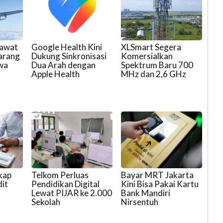
sawat
Google Health Kini
XLSmart Segera
arang
Dukung Sinkronisasi
Komersialkan
wa
Dua Arah dengan
Spektrum Baru 700
Apple Health
MHz dan 2,6 GHz
kap
Telkom Perluas
Bayar MRT Jakarta
it
Pendidikan Digital
Kini Bisa Pakai Kartu
Lewat PIJAR ke 2.000
Bank Mandiri
Sekolah
Nirsentuh