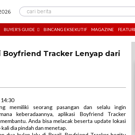
cari berita
 2026
BUYER’S GUIDE
BINCANG EKSEKUTIF
MAGAZINE
FEATUR
i Boyfriend Tracker Lenyap dari
 14:30
g memiliki seorang pasangan dan selalu ingin
mana keberadaannya, aplikasi Boyfriend Tracker
a membantu. Anda bisa melacak beserta update lokasi
 kali dia pindah dan menetap.
an dua bulan lalu di Brazil, Boyfriend Tracker begitu