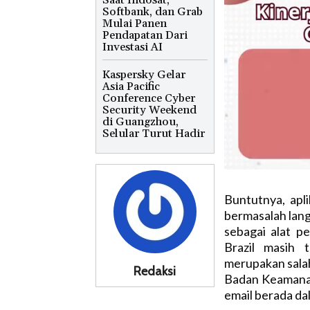
Saat Indosat,
Softbank, dan Grab
Mulai Panen
Pendapatan Dari
Investasi AI
Kaspersky Gelar
Asia Pacific
Conference Cyber
Security Weekend
di Guangzhou,
Selular Turut Hadir
Buntutnya, apli
bermasalah langg
sebagai alat p
Brazil masih 
merupakan salah
Redaksi
Badan Keamanan
email berada d