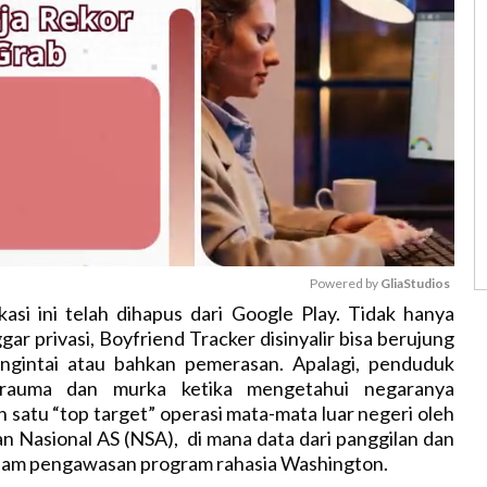
Powered by 
GliaStudios
kasi ini telah dihapus dari Google Play. Tidak hanya
ar privasi, Boyfriend Tracker disinyalir bisa berujung
M
engintai atau bahkan pemerasan. Apalagi, penduduk
u
trauma dan murka ketika mengetahui negaranya
t
 satu “top target” operasi mata-mata luar negeri oleh
e
 Nasional AS (NSA), di mana data dari panggilan dan
alam pengawasan program rahasia Washington.