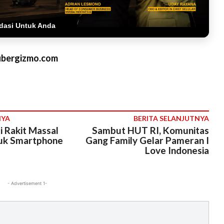
dasi Untuk Anda
ubergizmo.com
NYA
BERITA SELANJUTNYA
 Rakit Massal
Sambut HUT RI, Komunitas
uk Smartphone
Gang Family Gelar Pameran I
Love Indonesia
- Advertisement 1-