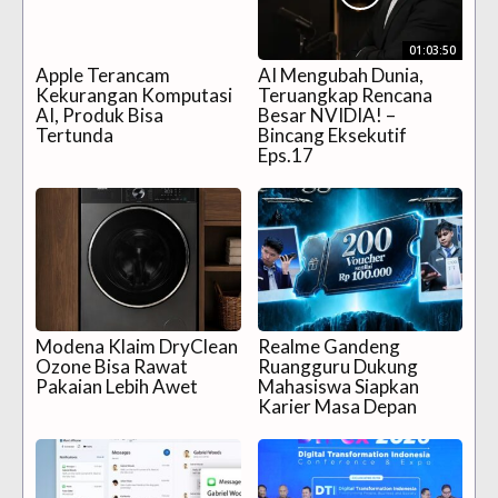
01:03:50
Apple Terancam
AI Mengubah Dunia,
Kekurangan Komputasi
Teruangkap Rencana
AI, Produk Bisa
Besar NVIDIA! –
Tertunda
Bincang Eksekutif
Eps.17
Modena Klaim DryClean
Realme Gandeng
Ozone Bisa Rawat
Ruangguru Dukung
Pakaian Lebih Awet
Mahasiswa Siapkan
Karier Masa Depan