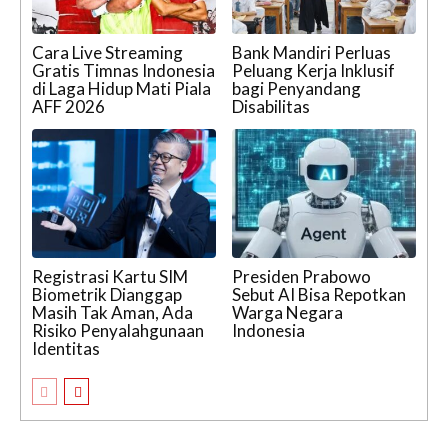
Cara Live Streaming
Bank Mandiri Perluas
Gratis Timnas Indonesia
Peluang Kerja Inklusif
di Laga Hidup Mati Piala
bagi Penyandang
AFF 2026
Disabilitas
Registrasi Kartu SIM
Presiden Prabowo
Biometrik Dianggap
Sebut AI Bisa Repotkan
Masih Tak Aman, Ada
Warga Negara
Risiko Penyalahgunaan
Indonesia
Identitas