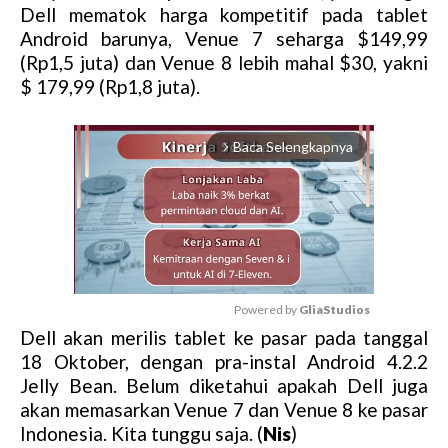
Dell mematok harga kompetitif pada tablet
Android barunya, Venue 7 seharga $149,99
(Rp1,5 juta) dan Venue 8 lebih mahal $30, yakni
$ 179,99 (Rp1,8 juta).
Baca Selengkapnya
arrow_forward_ios
Powered by 
GliaStudios
Dell akan merilis tablet ke pasar pada tanggal
M
18 Oktober, dengan pra-instal Android 4.2.2
u
Jelly Bean. Belum diketahui apakah Dell juga
t
akan memasarkan Venue 7 dan Venue 8 ke pasar
e
Indonesia. Kita tunggu saja. (
Nis
)