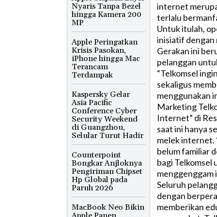
internet merupa
Nyaris Tanpa Bezel
hingga Kamera 200
terlalu bermanf
MP
Untuk itulah, op
inisiatif denga
Apple Peringatkan
Krisis Pasokan,
Gerakan ini ber
iPhone hingga Mac
pelanggan untuk
Terancam
“Telkomsel ingi
Terdampak
sekaligus memb
Kaspersky Gelar
menggunakan int
Asia Pacific
Marketing Telk
Conference Cyber
Internet” di Res
Security Weekend
di Guangzhou,
saat ini hanya s
Selular Turut Hadir
melek internet.
belum familiar d
Counterpoint
bagi Telkomsel 
Bongkar Anjloknya
Pengiriman Chipset
menggenggam int
Hp Global pada
Seluruh pelangg
Paruh 2026
dengan berperan
memberikan edu
MacBook Neo Bikin
Apple Panen,