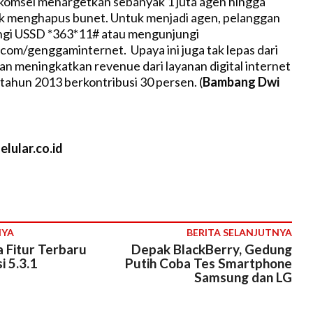
komsel menargetkan sebanyak 1 juta agen hingga
uk menghapus bunet. Untuk menjadi agen, pelanggan
gi USSD *363*11# atau mengunjungi
om/genggaminternet. Upaya ini juga tak lepas dari
n meningkatkan revenue dari layanan digital internet
tahun 2013 berkontribusi 30 persen. (
Bambang Dwi
lular.co.id
NYA
BERITA SELANJUTNYA
Fitur Terbaru
Depak BlackBerry, Gedung
i 5.3.1
Putih Coba Tes Smartphone
Samsung dan LG