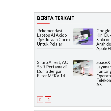
BERITA TERKAIT
Rekomendasi
Google 
Laptop AI Axioo
Kini Du
Rp5 Jutaan Cocok
Sinkron
Untuk Pelajar
Arah d
Apple H
Sharp Airest, AC
SpaceX 
Split Pertama di
Layanan
Dunia dengan
Tantan
Filter MERV 14
Operat
Telekom
AS