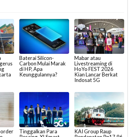
a
Baterai Silicon-
Mabar atau
gerus
Carbon Mulai Marak
Livestreaming di
ng
di HP, Apa
HoYo FEST 2026
karta
Keunggulannya?
Kian Lancar Berkat
Indosat 5G
-order
Tinggalkan Para
KAI Group Raup
co
Pesaing, XLSmart
Pendapatan Rp17,96