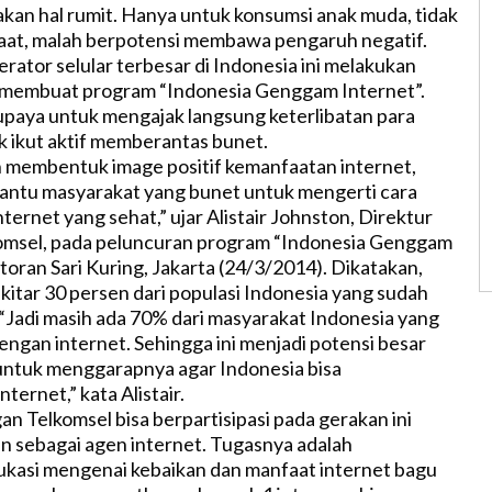
kan hal rumit. Hanya untuk konsumsi anak muda, tidak
aat, malah berpotensi membawa pengaruh negatif.
erator selular terbesar di Indonesia ini melakukan
n membuat program “Indonesia Genggam Internet”.
upaya untuk mengajak langsung keterlibatan para
 ikut aktif memberantas bunet.
n membentuk image positif kemanfaatan internet,
antu masyarakat yang bunet untuk mengerti cara
ernet yang sehat,” ujar Alistair Johnston, Direktur
omsel, pada peluncuran program “Indonesia Genggam
toran Sari Kuring, Jakarta (24/3/2014). Dikatakan,
ekitar 30 persen dari populasi Indonesia yang sudah
 “Jadi masih ada 70% dari masyarakat Indonesia yang
engan internet. Sehingga ini menjadi potensi besar
untuk menggarapnya agar Indonesia bisa
ernet,” kata Alistair.
an Telkomsel bisa berpartisipasi pada gerakan ini
 sebagai agen internet. Tugasnya adalah
kasi mengenai kebaikan dan manfaat internet bagu