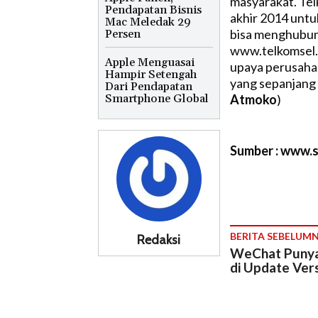
masyarakat. Tel
Pendapatan Bisnis
akhir 2014 unt
Mac Meledak 29
bisa menghubun
Persen
www.telkomsel.c
Apple Menguasai
upaya perusahaa
Hampir Setengah
yang sepanjang 
Dari Pendapatan
Smartphone Global
Atmoko
)
Sumber : www.se
BERITA SEBELUM
Redaksi
WeChat Punya 
di Update Vers