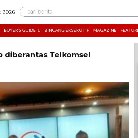
cari berita
t 2026
BUYER’S GUIDE
BINCANG EKSEKUTIF
MAGAZINE
FEATUR
 diberantas Telkomsel