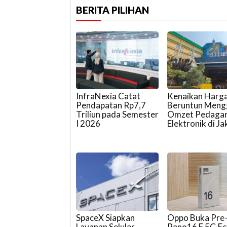
BERITA PILIHAN
InfraNexia Catat
Kenaikan Harg
Pendapatan Rp7,7
Beruntun Meng
Triliun pada Semester
Omzet Pedaga
I 2026
Elektronik di Ja
SpaceX Siapkan
Oppo Buka Pre
Layanan Seluler,
Reno16 F 5G E