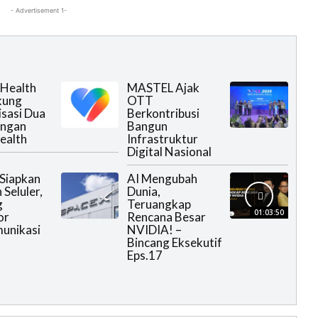
- Advertisement 1-
Health
MASTEL Ajak
kung
OTT
isasi Dua
Berkontribusi
engan
Bangun
ealth
Infrastruktur
Digital Nasional
Siapkan
AI Mengubah
 Seluler,
Dunia,
g
Teruangkap
01:03:50
or
Rencana Besar
unikasi
NVIDIA! –
Bincang Eksekutif
Eps.17