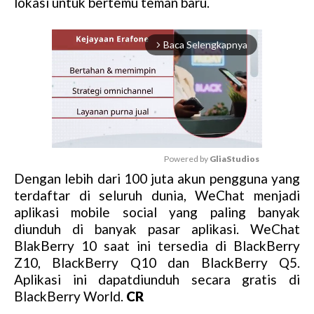
lokasi untuk bertemu teman baru.
Baca Selengkapnya
arrow_forward_ios
Powered by 
GliaStudios
Dengan lebih dari 100 juta akun pengguna yang
M
terdaftar di seluruh dunia, WeChat menjadi
u
aplikasi mobile social yang paling banyak
t
diunduh di banyak pasar aplikasi. WeChat
e
BlakBerry 10 saat ini tersedia di BlackBerry
Z10, BlackBerry Q10 dan BlackBerry Q5.
Aplikasi ini dapatdiunduh secara gratis di
BlackBerry World.
CR