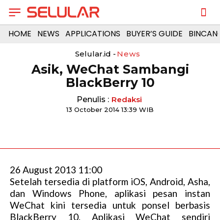
HOME
NEWS
APPLICATIONS
BUYER’S GUIDE
BINCAN
Selular.id -
News
Asik, WeChat Sambangi
BlackBerry 10
Penulis :
Redaksi
13 October 2014 13:39 WIB
26 August 2013 11:00
Setelah tersedia di platform iOS, Android, Asha,
dan Windows Phone, aplikasi pesan instan
WeChat kini tersedia untuk ponsel berbasis
BlackBerry 10. Aplikasi WeChat sendiri