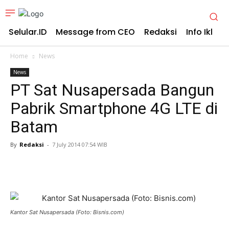
Selular.ID
Message from CEO
Redaksi
Info Iklan
Home
News
News
PT Sat Nusapersada Bangun
Pabrik Smartphone 4G LTE di
Batam
By
Redaksi
-
7 July 2014 07:54 WIB
Kantor Sat Nusapersada (Foto: Bisnis.com)