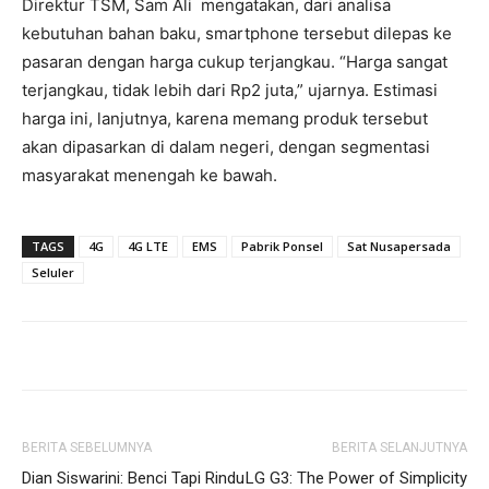
Direktur TSM, Sam Ali mengatakan, dari analisa
kebutuhan bahan baku, smartphone tersebut dilepas ke
pasaran dengan harga cukup terjangkau. “Harga sangat
terjangkau, tidak lebih dari Rp2 juta,” ujarnya. Estimasi
harga ini, lanjutnya, karena memang produk tersebut
akan dipasarkan di dalam negeri, dengan segmentasi
masyarakat menengah ke bawah.
TAGS
4G
4G LTE
EMS
Pabrik Ponsel
Sat Nusapersada
Seluler
BERITA SEBELUMNYA
BERITA SELANJUTNYA
Dian Siswarini: Benci Tapi Rindu
LG G3: The Power of Simplicity