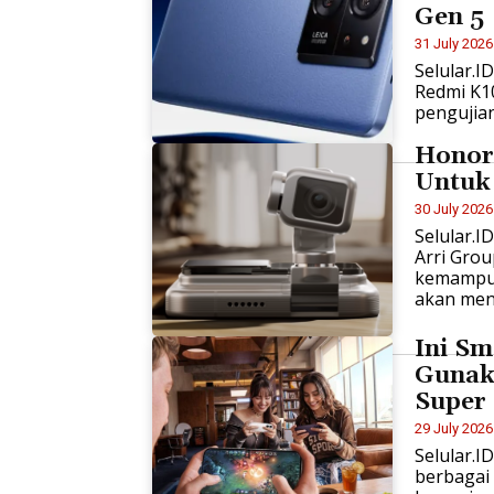
Gen 5
31 July 2026
Selular.I
Redmi K10
pengujia
Honor
Untuk
30 July 2026
Selular.I
Arri Gro
kemampua
akan menj
Ini Sm
Gunak
Super
29 July 2026
Selular.I
berbagai 