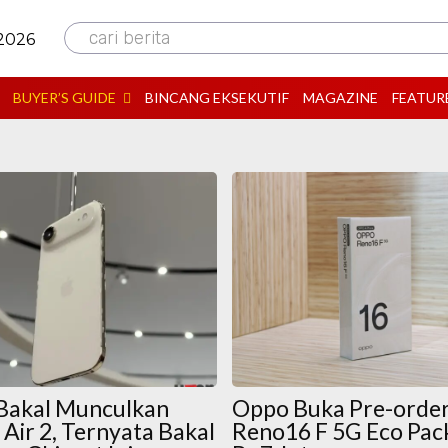
cari berita
 2026
BUYER’S GUIDE
BINCANG EKSEKUTIF
MAGAZINE
FEATUR
Bakal Munculkan
Oppo Buka Pre-orde
 Air 2, Ternyata Bakal
Reno16 F 5G Eco Pac