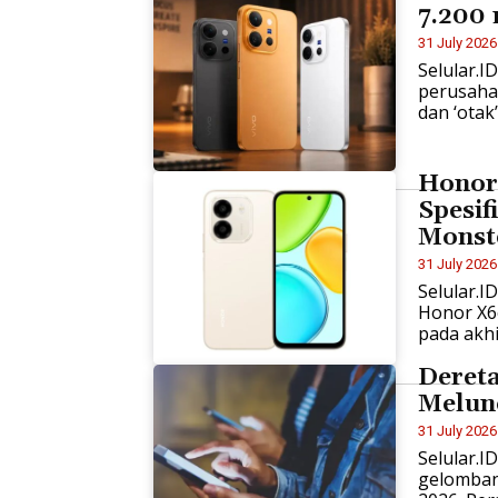
7.200
31 July 2026
Selular.I
perusahaa
dan ‘otak
Honor
Spesif
Monst
31 July 2026
Selular.I
Honor X6
pada akhi
Deret
Melun
31 July 2026
Selular.
gelomban