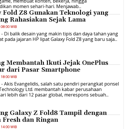
game, membuat konten, bekerja, hingga
ikan momen sehari-hari. Menjawab...
y Fold Z8 Gunakan Teknologi yang
ng Rahasiakan Sejak Lama
 08:00 WIB
D - Di balik desain yang makin tipis dan daya tahan yang
t pada jajaran HP lipat Galaxy Fold Z8 yang baru saja...
ng Membantah Ikuti Jejak OnePlus
r dari Pasar Smartphone
 18:00 WIB
D - Akis Evangelidis, salah satu pendiri perangkat ponsel
Technology Ltd. membantah kabar perusahaan
ri lebih dari 12 pasar global, merespons sebuah...
ng Galaxy Z Fold8 Tampil dengan
 Fresh dan Ringan
 14:00 WIB