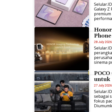
Selular.
Galaxy Z 
premium 
performa
Honor
Phone 
28 July 2026
Selular.
perangka
perusaha
sinema p
POCO 
untuk
27 July 2026
Selular.
sebagai 
fokus pa
Diumumkan