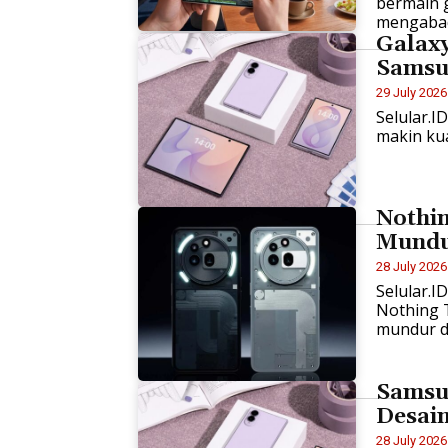
bermain 
mengabad
Galax
Samsu
29 July 2026
Selular.I
makin kua
Nothi
Mundu
28 July 2026
Selular.I
Nothing 
mundur da
Samsu
Desain
28 July 2026