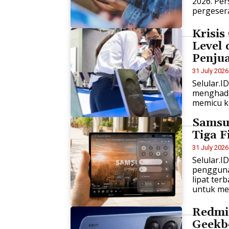
2026. Per
pergeser
Krisis
Level
Penju
31 July 2026
Selular.I
menghada
memicu ke
Samsu
Tiga F
31 July 2026
Selular.
pengguna
lipat ter
untuk men
Redmi 
Geekb