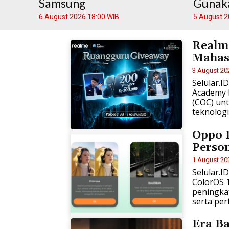
Samsung
Gunaka
6 August 2026 18:00 WIB
5 August 2
Realm
Mahas
3 August 20
Selular.I
Academy 
(COC) un
teknologi
Oppo P
Person
1 August 20
Selular.I
ColorOS 1
peningkat
serta per
Era B