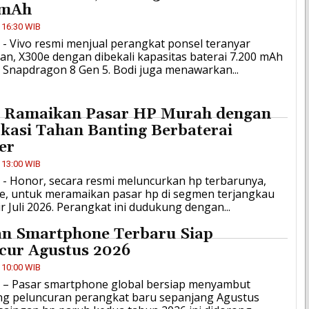
 mAh
 16:30 WIB
D - Vivo resmi menjual perangkat ponsel teranyar
n, X300e dengan dibekali kapasitas baterai 7.200 mAh
’ Snapdragon 8 Gen 5. Bodi juga menawarkan...
 Ramaikan Pasar HP Murah dengan
ikasi Tahan Banting Berbaterai
er
 13:00 WIB
D - Honor, secara resmi meluncurkan hp terbarunya,
e, untuk meramaikan pasar hp di segmen terjangkau
r Juli 2026. Perangkat ini dudukung dengan...
an Smartphone Terbaru Siap
cur Agustus 2026
 10:00 WIB
ID – Pasar smartphone global bersiap menyambut
g peluncuran perangkat baru sepanjang Agustus