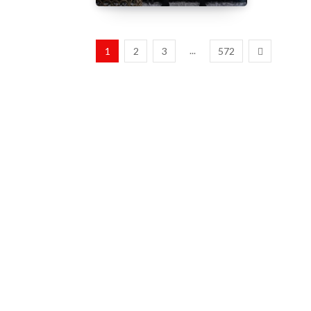
...
1
2
3
572