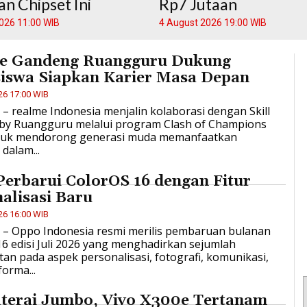
n Chipset Ini
Rp7 Jutaan
026 11:00 WIB
4 August 2026 19:00 WIB
e Gandeng Ruangguru Dukung
iswa Siapkan Karier Masa Depan
26 17:00 WIB
D – realme Indonesia menjalin kolaborasi dengan Skill
by Ruangguru melalui program Clash of Champions
tuk mendorong generasi muda memanfaatkan
 dalam...
erbarui ColorOS 16 dengan Fitur
alisasi Baru
26 16:00 WIB
D – Oppo Indonesia resmi merilis pembaruan bulanan
6 edisi Juli 2026 yang menghadirkan sejumlah
an pada aspek personalisasi, fotografi, komunikasi,
forma...
aterai Jumbo, Vivo X300e Tertanam