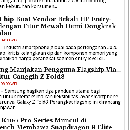
saingan hp paruh kedua tahun 2026 ini didorong
an kebutuhan konsumen...
 Chip Buat Vendor Bekali HP Entry-
 dengan Fitur Mewah Demi Dongkrak
alan
 09:00 WIB
D - Industri smartphone global pada pertengahan 2026
pi krisis kelangkaan cip dan komponen memori yang
naikan harga perangkat segmen entry level di...
ng Manjakan Pengguna Flagship Via
itur Canggih Z Fold8
 08:00 WIB
ID – Samsung bagikan tiga panduan utama bagi
 untuk memaksimalkan fleksibilitas layar smartphone
barunya, Galaxy Z Fold8. Perangkat flagship ini dirancang
jawab...
K100 Pro Series Muncul di
ench Membawa Snapdragon 8 Elite