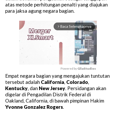
atas metode perhitungan penalti yang diajukan
para jaksa agung negara bagian.
Baca Selengkapnya
arrow_forward_ios
Powered by 
GliaStudios
Empat negara bagian yang mengajukan tuntutan
M
tersebut adalah
California
,
Colorado
,
u
Kentucky
, dan
New Jersey
. Persidangan akan
t
digelar di Pengadilan Distrik Federal di
e
Oakland, California, di bawah pimpinan Hakim
Yvonne Gonzalez Rogers
.