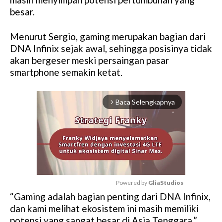
besar.
Menurut Sergio, gaming merupakan bagian dari
DNA Infinix sejak awal, sehingga posisinya tidak
akan bergeser meski persaingan pasar
smartphone semakin ketat.
Baca Selengkapnya
arrow_forward_ios
Powered by 
GliaStudios
“Gaming adalah bagian penting dari DNA Infinix,
M
dan kami melihat ekosistem ini masih memiliki
u
potensi yang sangat besar di Asia Tenggara,”
t