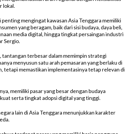
 lokal.
lai penting mengingat kawasan Asia Tenggara memiliki
nsumen yang beragam, baik dari sisi budaya, daya beli,
naan media digital, hingga tingkat persaingan industri
r Sergio.
 tantangan terbesar dalam memimpin strategi
hanya menyusun satu arah pemasaran yang berlaku di
, tetapi memastikan implementasinya tetap relevan di
lnya, memiliki pasar yang besar dengan budaya
uat serta tingkat adopsi digital yang tinggi.
negara lain di Asia Tenggara menunjukkan karakter
eda.
bahwa terdapat pasar yang memiliki basis pengguna