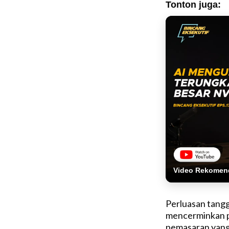
Tonton juga:
Video Rekomen
Perluasan tangg
mencerminkan p
pemasaran yang 