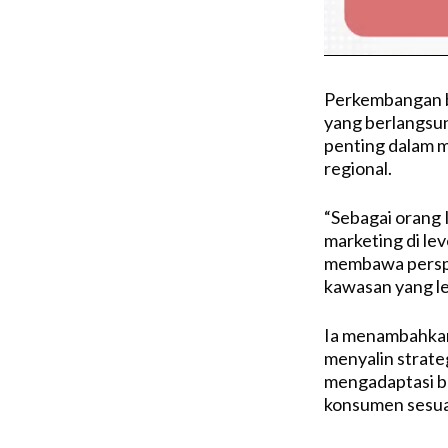
Perkembangan bu
yang berlangsu
penting dalam m
regional.
“Sebagai orang 
marketing di lev
membawa perspek
kawasan yang leb
Ia menambahkan
menyalin strateg
mengadaptasi be
konsumen sesuai