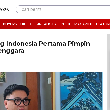
cari berita
 2026
BUYER’S GUIDE
BINCANG EKSEKUTIF
MAGAZINE
FEATUR
ang Indonesia Pertama Pimpin
Tenggara