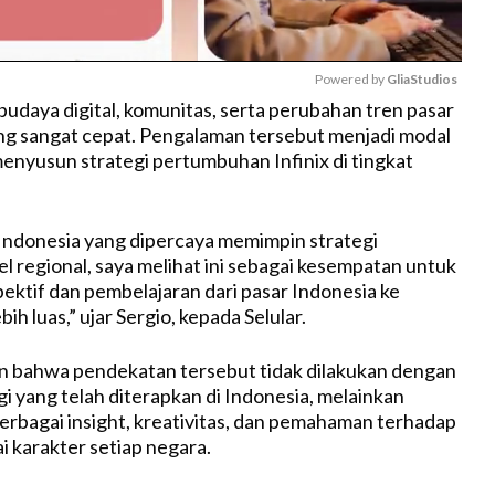
Powered by 
GliaStudios
daya digital, komunitas, serta perubahan tren pasar
ng sangat cepat. Pengalaman tersebut menjadi modal
M
enyusun strategi pertumbuhan Infinix di tingkat
u
t
e
Indonesia yang dipercaya memimpin strategi
el regional, saya melihat ini sebagai kesempatan untuk
tif dan pembelajaran dari pasar Indonesia ke
ih luas,” ujar Sergio, kepada Selular.
 bahwa pendekatan tersebut tidak dilakukan dengan
i yang telah diterapkan di Indonesia, melainkan
rbagai insight, kreativitas, dan pemahaman terhadap
 karakter setiap negara.