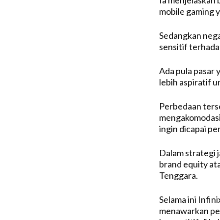
mobile gaming y
Sedangkan negar
sensitif terhada
Ada pula pasar
lebih aspiratif
Perbedaan ters
mengakomodasi 
ingin dicapai p
Dalam strategi
brand equity ata
Tenggara.
Selama ini Infi
menawarkan perf