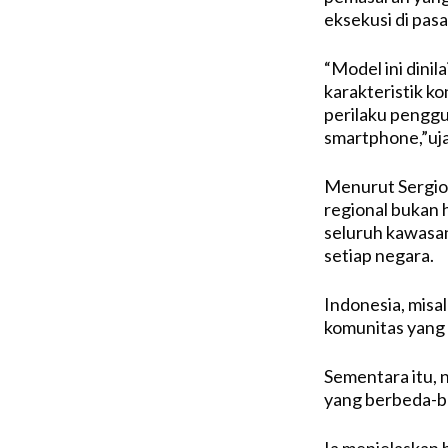
eksekusi di pasar
“Model ini dini
karakteristik ko
perilaku penggu
smartphone,”uja
Menurut Sergio,
regional bukan 
seluruh kawasan
setiap negara.
Indonesia, misa
komunitas yang k
Sementara itu, 
yang berbeda-b
Ia menjelaskan 