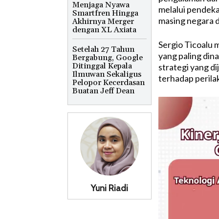
Menjaga Nyawa
melalui pendeka
Smartfren Hingga
masing negara d
Akhirnya Merger
dengan XL Axiata
Sergio Ticoalu 
Setelah 27 Tahun
yang paling din
Bergabung, Google
Ditinggal Kepala
strategi yang d
Ilmuwan Sekaligus
terhadap peril
Pelopor Kecerdasan
Buatan Jeff Dean
Yuni Riadi