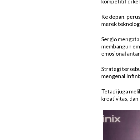
kompetitif di ke
Ke depan, perus
merek teknologi
Sergio mengata
membangun emot
emosional anta
Strategi terse
mengenal Infini
Tetapi juga mel
kreativitas, dan