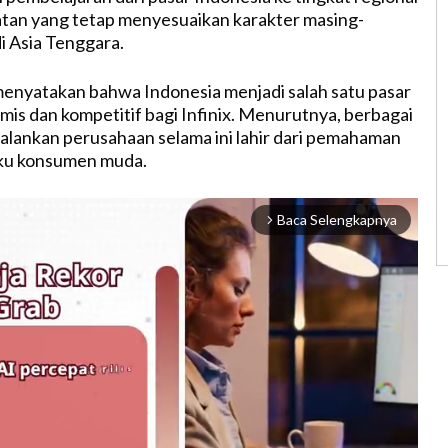
tan yang tetap menyesuaikan karakter masing-
i Asia Tenggara.
menyatakan bahwa Indonesia menjadi salah satu pasar
amis dan kompetitif bagi Infinix. Menurutnya, berbagai
ijalankan perusahaan selama ini lahir dari pemahaman
aku konsumen muda.
Baca Selengkapnya
arrow_forward_ios