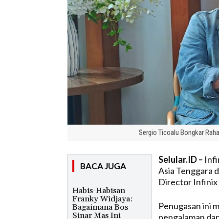
Sergio Ticoalu Bongkar Rah
Selular.ID –
Infi
BACA JUGA
Asia Tenggara 
Director Infinix
Habis-Habisan
Franky Widjaya:
Penugasan ini 
Bagaimana Bos
Sinar Mas Ini
pengalaman dan 