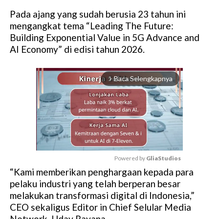
Pada ajang yang sudah berusia 23 tahun ini
mengangkat tema “Leading The Future:
Building Exponential Value in 5G Advance and
AI Economy” di edisi tahun 2026.
Baca Selengkapnya
arrow_forward_ios
Powered by 
GliaStudios
“Kami memberikan penghargaan kepada para
M
pelaku industri yang telah berperan besar
u
melakukan transformasi digital di Indonesia,”
t
CEO sekaligus Editor in Chief Selular Media
e
Network, Uday Rayana.