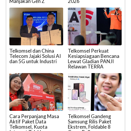
Manjakan Gen Z
2026
Telkomsel dan China
Telkomsel Perkuat
Telecom Jajaki Solusi AI
Kesiapsiagaan Bencana
dan 5G untuk Industri
Lewat Gladian PANJI
Relawan TERRA
Cara Perpanjang Masa
Telkomsel Gandeng
Aktif Paket Data
Samsung Rilis Paket
Telkomsel, Kuota
Ekstrem, Foldable 8