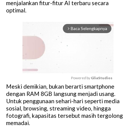
menjalankan fitur-fitur AI terbaru secara
optimal.
Baca Selengkapnya
arrow_forward_ios
Powered by 
GliaStudios
Meski demikian, bukan berarti smartphone
M
dengan RAM 8GB langsung menjadi usang.
u
Untuk penggunaan sehari-hari seperti media
t
sosial, browsing, streaming video, hingga
e
fotografi, kapasitas tersebut masih tergolong
memadai.