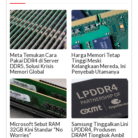
Meta Temukan Cara
Harga Memori Tetap
Pakai DDR4 di Server
Tinggi Meski
DDR5, Solusi Krisis
Kelangkaan Mereda, Ini
Memori Global
Penyebab Utamanya
Microsoft Sebut RAM
Samsung Tinggalkan Lini
32GB Kini Standar “No
LPDDR4, Produsen
Worries”
DRAM Tiongkok Ambil