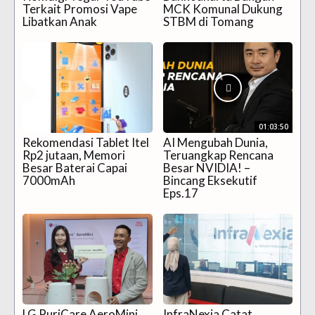
Terkait Promosi Vape
MCK Komunal Dukung
Libatkan Anak
STBM di Tomang
01:03:50
Rekomendasi Tablet Itel
AI Mengubah Dunia,
Rp2 jutaan, Memori
Teruangkap Rencana
Besar Baterai Capai
Besar NVIDIA! –
7000mAh
Bincang Eksekutif
Eps.17
LG PuriCare AeroMini,
InfraNexia Catat