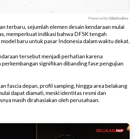
Powered by 
GliaStudios
n terbaru, sejumlah elemen desain kendaraan mulai
jelas, memperkuat indikasi bahwa DFSK tengah
M
model baru untuk pasar Indonesia dalam waktu dekat.
u
t
daraan tersebut menjadi perhatian karena
e
perkembangan signifikan dibanding fase pengujian
an fascia depan, profil samping, hingga area belakang
ulai dapat diamati, meski identitas resmi dan
nisnya masih dirahasiakan oleh perusahaan.