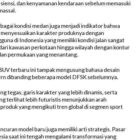
fisiensi, dan kenyamanan kendaraan sebelum memasuki
massal.
rbagai kondisi medan juga menjadi indikator bahwa
menyesuaikan karakter produknya dengan
una di Indonesia yang memiliki kondisi jalan sangat
dari kawasan perkotaan hingga wilayah dengan kontur
 dan permukaan yang menantang.
n, SUV terbaru ini tampak mengusung bahasa desain
ern dibanding beberapa model DFSK sebelumnya.
ng tegas, garis karakter yang lebih dinamis, serta
g terlihat lebih futuristis menunjukkan arah
roduk yang mengikuti tren global di segmen sport
curan model baru juga memiliki arti strategis. Pasar
sia saat ini tengah mengalami transformasi yang