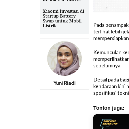
Xiaomi Investasi di
Startup Battery
Swap untuk Mobil
Pada penampaka
Listrik
terlihat lebih 
mempersiapkan 
Kemunculan ken
memperlihatkan 
sebelumnya.
Detail pada bagi
Yuni Riadi
kendaraan kini m
spesifikasi tek
Tonton juga: