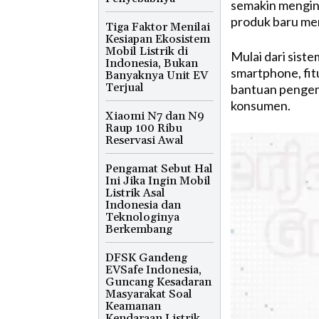
semakin menginte
produk baru me
Tiga Faktor Menilai
Kesiapan Ekosistem
Mobil Listrik di
Mulai dari siste
Indonesia, Bukan
smartphone, fit
Banyaknya Unit EV
Terjual
bantuan pengem
konsumen.
Xiaomi N7 dan N9
Raup 100 Ribu
Reservasi Awal
Pengamat Sebut Hal
Ini Jika Ingin Mobil
Listrik Asal
Indonesia dan
Teknologinya
Berkembang
DFSK Gandeng
EVSafe Indonesia,
Guncang Kesadaran
Masyarakat Soal
Keamanan
Kendaraan Listrik