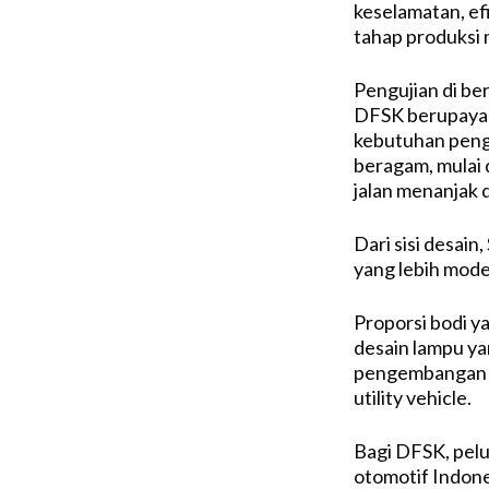
keselamatan, e
tahap produksi 
Pengujian di be
DFSK berupaya 
kebutuhan pengg
beragam, mulai 
jalan menanjak
Dari sisi desai
yang lebih mod
Proporsi bodi ya
desain lampu yan
pengembangan p
utility vehicle.
Bagi DFSK, pelun
otomotif Indone