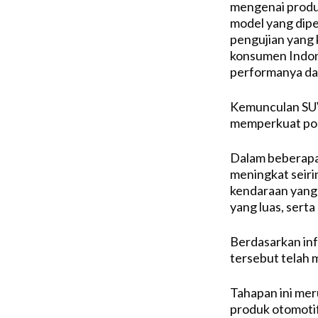
mengenai produ
model yang dipe
pengujian yang
konsumen Indone
performanya dal
Kemunculan SUV 
memperkuat por
Dalam beberapa
meningkat seir
kendaraan yang
yang luas, sert
Berdasarkan inf
tersebut telah m
Tahapan ini me
produk otomoti