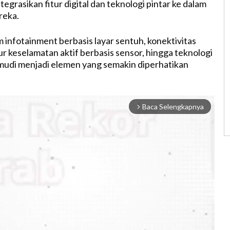
grasikan fitur digital dan teknologi pintar ke dalam
reka.
m infotainment berbasis layar sentuh, konektivitas
ur keselamatan aktif berbasis sensor, hingga teknologi
udi menjadi elemen yang semakin diperhatikan
Baca Selengkapnya
arrow_forward_ios