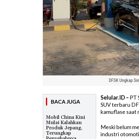
DFSK Ungkap Siny
Selular.ID –
PT 
BACA JUGA
SUV terbaru DF
kamuflase saat m
Mobil China Kini
Mulai Kalahkan
Meski belum me
Produk Jepang,
Terungkap
industri otomot
Penyebabnya