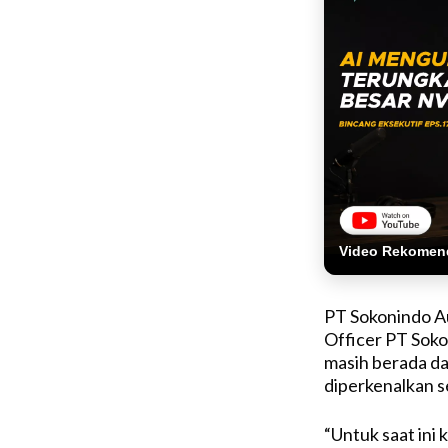
Video Rekomen
PT Sokonindo Au
Officer PT Sok
masih berada d
diperkenalkan s
“Untuk saat ini