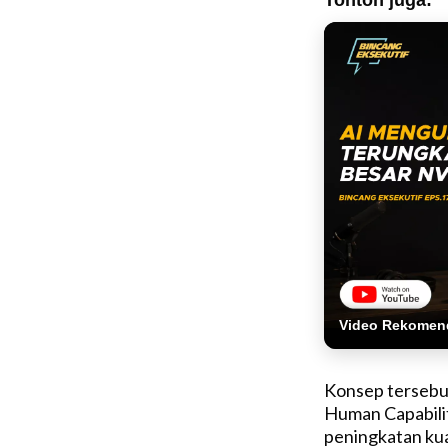
Tonton juga:
Video Rekomen
Konsep tersebut
Human Capabilit
peningkatan kua