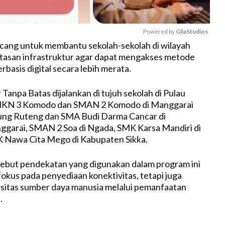
Powered by 
GliaStudios
rancang untuk membantu sekolah-sekolah di wilayah
tasan infrastruktur agar dapat mengakses metode
M
basis digital secara lebih merata.
u
t
Tanpa Batas dijalankan di tujuh sekolah di Pulau
e
SMKN 3 Komodo dan SMAN 2 Komodo di Manggarai
ng Ruteng dan SMA Budi Darma Cancar di
garai, SMAN 2 Soa di Ngada, SMK Karsa Mandiri di
K Nawa Cita Mego di Kabupaten Sikka.
ebut pendekatan yang digunakan dalam program ini
fokus pada penyediaan konektivitas, tetapi juga
sitas sumber daya manusia melalui pemanfaatan
.