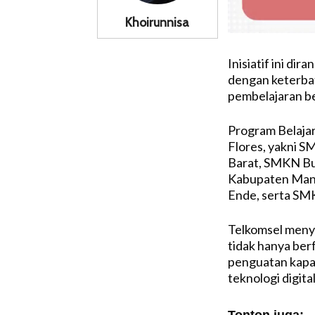
Khoirunnisa
Inisiatif ini di
dengan keterba
pembelajaran ber
Program Belajar 
Flores, yakni 
Barat, SMKN Bu
Kabupaten Mang
Ende, serta SM
Telkomsel meny
tidak hanya ber
penguatan kapa
teknologi digital