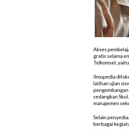
Akses pembelaja
gratis selama en
Telkomsel, yaitu
Ilmupedia difo
latihan ujian s
pengembangan k
sedangkan Skul.
manajemen seko
Selain penyedia
berbagai kegiata