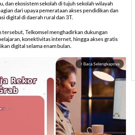
u, dan ekosistem sekolah di tujuh sekolah wilayah
bagian dari upaya pemerataan akses pendidikan dan
i digital di daerah rural dan 3T.
m tersebut, Telkomsel menghadirkan dukungan
lajaran, konektivitas internet, hingga akses gratis
ikan digital selama enam bulan.
Baca Selengkapnya
arrow_forward_ios