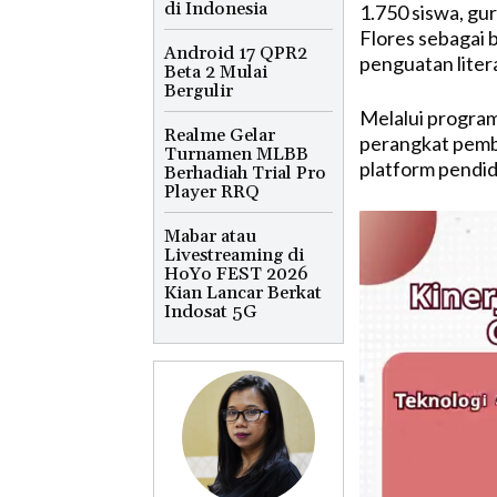
di Indonesia
1.750 siswa, gur
Flores sebagai 
Android 17 QPR2
penguatan literas
Beta 2 Mulai
Bergulir
Melalui progra
Realme Gelar
perangkat pembe
Turnamen MLBB
platform pendid
Berhadiah Trial Pro
Player RRQ
Mabar atau
Livestreaming di
HoYo FEST 2026
Kian Lancar Berkat
Indosat 5G