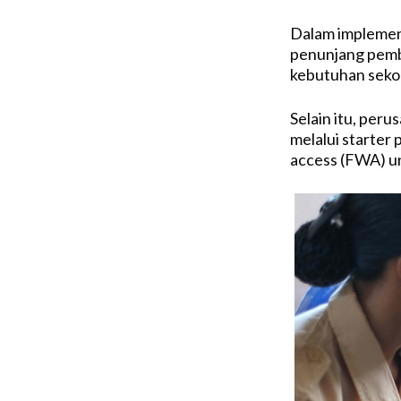
Dalam implemen
penunjang pembe
kebutuhan sekola
Selain itu, per
melalui starter 
access (FWA) un