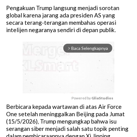
Pengakuan Trump langsung menjadi sorotan
global karena jarang ada presiden AS yang
secara terang-terangan membahas operasi
intelijen negaranya sendiri di depan publik.
Baca Selengkapnya
arrow_forward_ios
Powered by 
GliaStudios
Berbicara kepada wartawan di atas Air Force
M
One setelah meninggalkan Beijing pada Jumat
u
(15/5/2026), Trump mengungkap bahwa isu
t
serangan siber menjadi salah satu topik penting
e
dalam pembicaraannya dengan Xi Jinping.