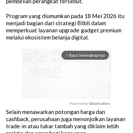
pembelian perangkat tersebut.
Program yang diumumkan pada 18 Mei 2026 itu
menjadi bagian dari strategi Blibli dalam
memperkuat layanan upgrade gadget premium
melalui ekosistem belanja digital.
Baca Selengkapnya
arrow_forward_ios
Powered by 
GliaStudios
Selain menawarkan potongan harga dan
M
cashback, perusahaan juga menonjolkan layanan
u
trade-in atau tukar tambah yang diklaim lebih
t
e