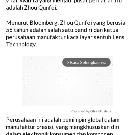
viral. Wanita yang menjadi pusat perhatian itu
adalah Zhou Qunfei.
Menurut Bloomberg, Zhou Qunfei yang berusia
56 tahun adalah salah satu pendiri dan ketua
perusahaan manufaktur kaca layar sentuh Lens
Technology.
Baca Selengkapnya
arrow_forward_ios
Powered by 
GliaStudios
Perusahaan ini adalah pemimpin global dalam
M
manufaktur presisi, yang mengkhususkan diri
u
dalam elektronik konsumen dan komponen
t