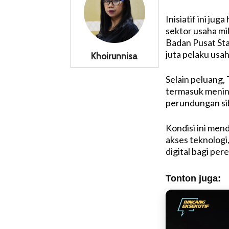
Inisiatif ini ju
sektor usaha mi
Badan Pusat Sta
juta pelaku usah
Khoirunnisa
Selain peluang, 
termasuk mening
perundungan sib
Kondisi ini me
akses teknologi
digital bagi pe
Tonton juga: