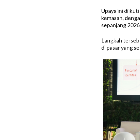
Upaya ini diiku
kemasan, dengan
sepanjang 2026
Langkah terseb
di pasar yang se