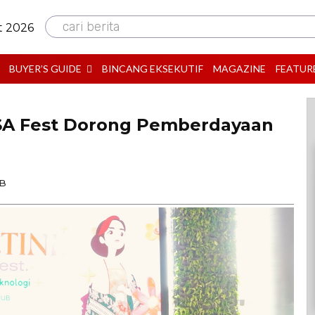
cari berita
t 2026
BUYER’S GUIDE
BINCANG EKSEKUTIF
MAGAZINE
FEATUR
ISA Fest Dorong Pemberdayaan
IB