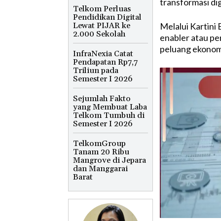
transformasi dig
Telkom Perluas
Pendidikan Digital
Lewat PIJAR ke
Melalui Kartini
2.000 Sekolah
enabler atau p
peluang ekonomi 
InfraNexia Catat
Pendapatan Rp7,7
Triliun pada
Semester I 2026
Sejumlah Fakto
yang Membuat Laba
Telkom Tumbuh di
Semester I 2026
TelkomGroup
Tanam 20 Ribu
Mangrove di Jepara
dan Manggarai
Barat