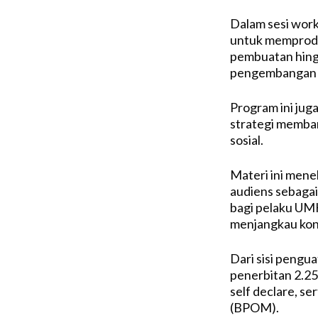
Dalam sesi work
untuk memproduk
pembuatan hingg
pengembangan w
Program ini jug
strategi memban
sosial.
Materi ini mene
audiens sebagai
bagi pelaku UM
menjangkau ko
Dari sisi pengu
penerbitan 2.250
self declare, s
(BPOM).