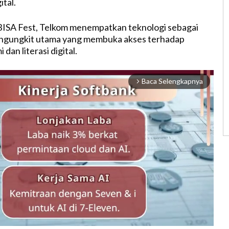
ital.
 BISA Fest, Telkom menempatkan teknologi sebagai
engungkit utama yang membuka akses terhadap
dan literasi digital.
Baca Selengkapnya
arrow_forward_ios