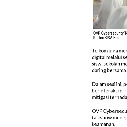
OVP Cybersecurity T
Kartini BISA Fest.
Telkom juga me
digital melalui 
siswi sekolah 
daring bersama 
Dalam sesi ini
berinteraksi di 
mitigasi terhada
OVP Cybersecuri
talkshow menega
keamanan.