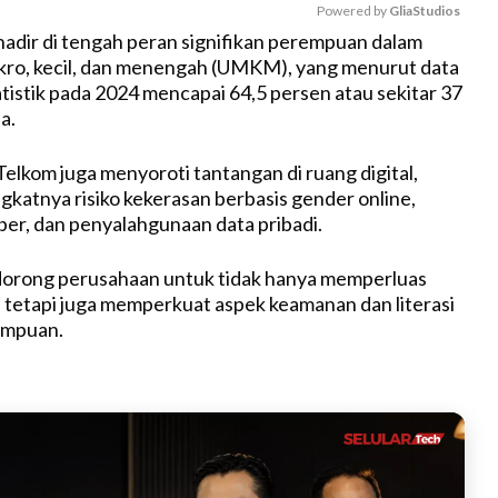
Powered by 
GliaStudios
ga hadir di tengah peran signifikan perempuan dalam
kro, kecil, dan menengah (UMKM), yang menurut data
M
tistik pada 2024 mencapai 64,5 persen atau sekitar 37
u
a.
t
e
Telkom juga menyoroti tantangan di ruang digital,
katnya risiko kekerasan berbasis gender online,
er, dan penyalahgunaan data pribadi.
ndorong perusahaan untuk tidak hanya memperluas
, tetapi juga memperkuat aspek keamanan dan literasi
rempuan.