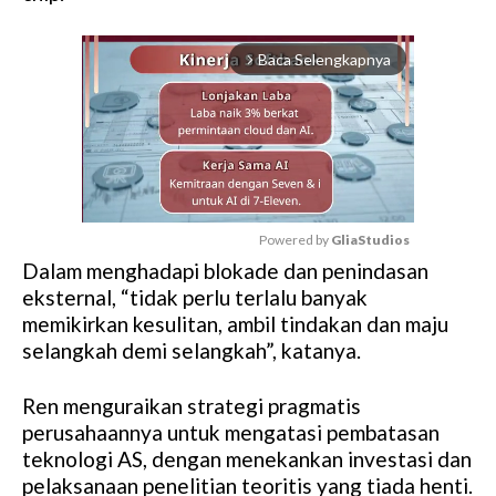
Baca Selengkapnya
arrow_forward_ios
Powered by 
GliaStudios
Dalam menghadapi blokade dan penindasan
M
eksternal, “tidak perlu terlalu banyak
u
memikirkan kesulitan, ambil tindakan dan maju
t
selangkah demi selangkah”, katanya.
e
Ren menguraikan strategi pragmatis
perusahaannya untuk mengatasi pembatasan
teknologi AS, dengan menekankan investasi dan
pelaksanaan penelitian teoritis yang tiada henti.