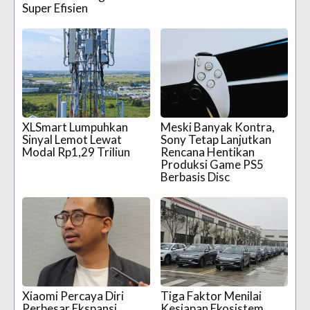
Super Efisien
XLSmart Lumpuhkan
Meski Banyak Kontra,
Sinyal Lemot Lewat
Sony Tetap Lanjutkan
Modal Rp1,29 Triliun
Rencana Hentikan
Produksi Game PS5
Berbasis Disc
Xiaomi Percaya Diri
Tiga Faktor Menilai
Perbesar Ekspansi
Kesiapan Ekosistem