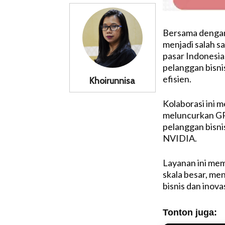
Bersama dengan 
menjadi salah s
pasar Indonesi
pelanggan bisni
efisien.
Khoirunnisa
Kolaborasi ini 
meluncurkan GP
pelanggan bisni
NVIDIA.
Layanan ini me
skala besar, m
bisnis dan inovas
Tonton juga: