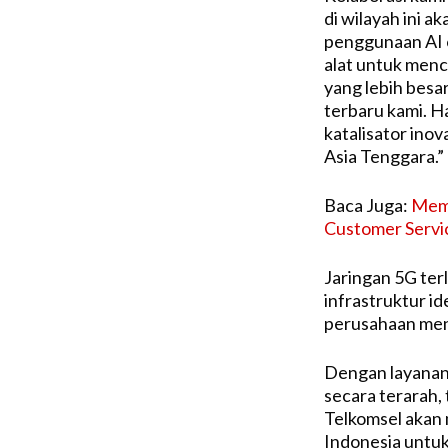
di wilayah ini
penggunaan AI o
alat untuk menca
yang lebih besar
terbaru kami. H
katalisator ino
Asia Tenggara.”
Baca Juga:
Memb
Customer Servi
Jaringan 5G ter
infrastruktur 
perusahaan mene
Dengan layanan 
secara terarah,
Telkomsel akan 
Indonesia untuk