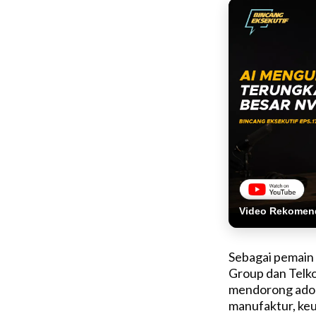
Video Rekomen
Sebagai pemain k
Group dan Telko
mendorong adopsi
manufaktur, keu