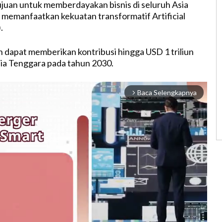
rtujuan untuk memberdayakan bisnis di seluruh Asia
memanfaatkan kekuatan transformatif Artificial
.
n dapat memberikan kontribusi hingga USD 1 triliun
ia Tenggara pada tahun 2030.
Baca Selengkapnya
arrow_forward_ios