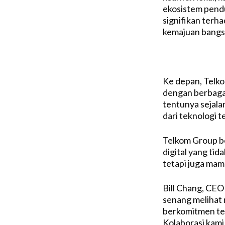
ekosistem pend
signifikan ter
kemajuan bangsa
Ke depan, Telko
dengan berbagai
tentunya sejala
dari teknologi te
Telkom Group b
digital yang tid
tetapi juga ma
Bill Chang, CEO
senang melihat 
berkomitmen te
Kolaborasi kami