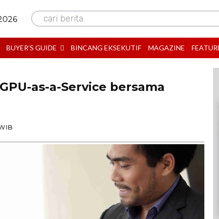
cari berita
 2026
BUYER’S GUIDE
BINCANG EKSEKUTIF
MAGAZINE
FEATUR
GPU-as-a-Service bersama
 WIB