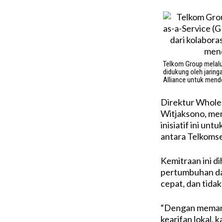
Telkom Group melal
didukung oleh jaring
Alliance untuk mendo
Direktur Wholes
Witjaksono, me
inisiatif ini un
antara Telkomsel
Kemitraan ini 
pertumbuhan da
cepat, dan tidak
“Dengan memanf
kearifan lokal,