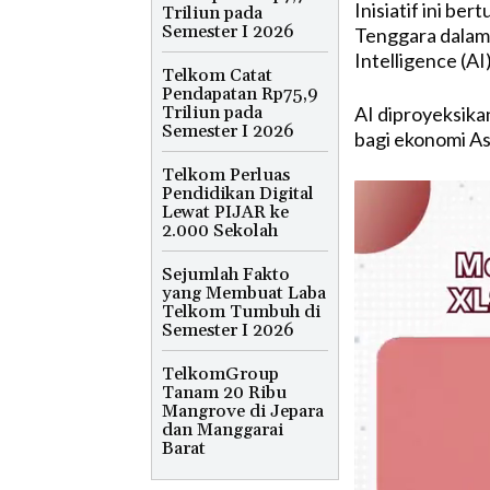
Inisiatif ini be
Triliun pada
Semester I 2026
Tenggara dalam 
Intelligence (AI)
Telkom Catat
Pendapatan Rp75,9
Triliun pada
AI diproyeksika
Semester I 2026
bagi ekonomi As
Telkom Perluas
Pendidikan Digital
Lewat PIJAR ke
2.000 Sekolah
Sejumlah Fakto
yang Membuat Laba
Telkom Tumbuh di
Semester I 2026
TelkomGroup
Tanam 20 Ribu
Mangrove di Jepara
dan Manggarai
Barat