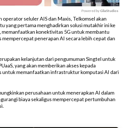
Powered by 
GliaStudios
operator seluler AIS dan Maxis, Telkomsel akan
atu yang pertama menghadirkan solusi mutakhir ini ke
M
a, memanfaatkan konektivitas 5G untuk membantu
u
s mempercepat penerapan AI secara lebih cepat dan
t
e
merupakan kelanjutan dari pengumuman Singtel untuk
UaaS, yang akan memberikan akses kepada
s untuk memanfaatkan infrastruktur komputasi AI dari
mungkinkan perusahaan untuk menerapkan AI dalam
engurangi biaya sekaligus mempercepat pertumbuhan
i.