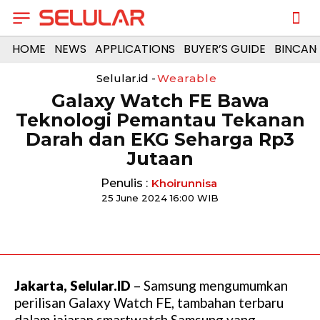
HOME
NEWS
APPLICATIONS
BUYER’S GUIDE
BINCAN
Selular.id -
Wearable
Galaxy Watch FE Bawa
Teknologi Pemantau Tekanan
Darah dan EKG Seharga Rp3
Jutaan
Penulis :
Khoirunnisa
25 June 2024 16:00 WIB
Jakarta, Selular.ID
– Samsung mengumumkan
perilisan Galaxy Watch FE, tambahan terbaru
dalam jajaran smartwatch Samsung yang