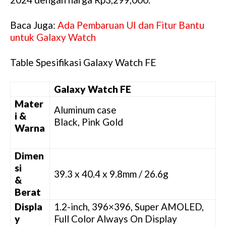
Baca Juga:
Ada Pembaruan UI dan Fitur Bantu
untuk Galaxy Watch
Table Spesifikasi Galaxy Watch FE
Galaxy Watch FE
Mater
Aluminum case
i &
Black, Pink Gold
Warna
Dimen
si
39.3 x 40.4 x 9.8mm / 26.6g
&
Berat
Displa
1.2-inch, 396×396, Super AMOLED,
y
Full Color Always On Display