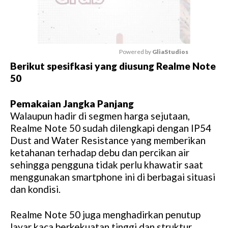
Powered by 
GliaStudios
Berikut spesifkasi yang diusung Realme Note
M
50
u
t
Pemakaian Jangka Panjang
e
Walaupun hadir di segmen harga sejutaan,
Realme Note 50 sudah dilengkapi dengan IP54
Dust and Water Resistance yang memberikan
ketahanan terhadap debu dan percikan air
sehingga pengguna tidak perlu khawatir saat
menggunakan smartphone ini di berbagai situasi
dan kondisi.
Realme Note 50 juga menghadirkan penutup
layar kaca berkekuatan tinggi dan struktur