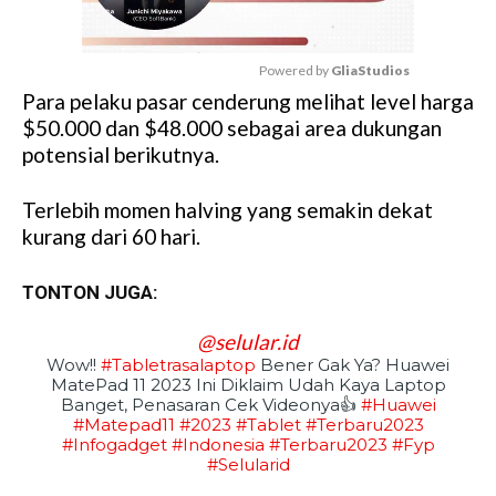
Powered by 
GliaStudios
Para pelaku pasar cenderung melihat level harga
M
$50.000 dan $48.000 sebagai area dukungan
u
potensial berikutnya.
t
e
Terlebih momen halving yang semakin dekat
kurang dari 60 hari.
TONTON JUGA:
@selular.id
Wow!!
#tabletrasalaptop
Bener Gak Ya? Huawei
MatePad 11 2023 Ini Diklaim Udah Kaya Laptop
Banget, Penasaran Cek Videonya👍
#huawei
#matepad11
#2023
#tablet
#terbaru2023
#infogadget
#indonesia
#terbaru2023
#fyp
#selularid