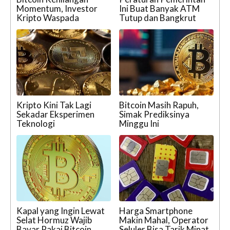
Momentum, Investor
Ini Buat Banyak ATM
Kripto Waspada
Tutup dan Bangkrut
Kripto Kini Tak Lagi
Bitcoin Masih Rapuh,
Sekadar Eksperimen
Simak Prediksinya
Teknologi
Minggu Ini
Kapal yang Ingin Lewat
Harga Smartphone
Selat Hormuz Wajib
Makin Mahal, Operator
Bayar Pakai Bitcoin
Seluler Bisa Tarik Minat