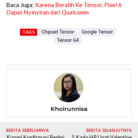
Baca Juga:
Karena Beralih Ke Tensor, Pixel 6
Dapat Nyinyiran dari Qualcomm
Chipset Tensor
Google Tensor
TAGS
Tensor G4
Khoirunnisa
BERITA SEBELUMNYA
BERITA SELANJUTNYA
Xiaomi Konfirmasi Redmi
5 Kado HP Lipat Valentine