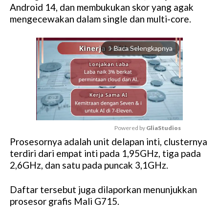
Android 14, dan membukukan skor yang agak
mengecewakan dalam single dan multi-core.
Baca Selengkapnya
arrow_forward_ios
Powered by 
GliaStudios
Prosesornya adalah unit delapan inti, clusternya
M
terdiri dari empat inti pada 1,95GHz, tiga pada
u
2,6GHz, dan satu pada puncak 3,1GHz.
t
e
Daftar tersebut juga dilaporkan menunjukkan
prosesor grafis Mali G715.