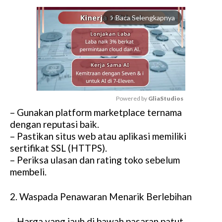
Baca Selengkapnya
arrow_forward_ios
Powered by 
GliaStudios
– Gunakan platform marketplace ternama
M
dengan reputasi baik.
u
– Pastikan situs web atau aplikasi memiliki
t
sertifikat SSL (HTTPS).
e
– Periksa ulasan dan rating toko sebelum
membeli.
2. Waspada Penawaran Menarik Berlebihan
– Harga yang jauh di bawah pasaran patut