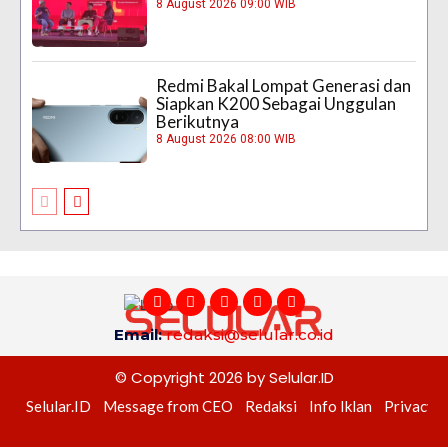
8 August 2026 09:00 WIB
Redmi Bakal Lompat Generasi dan
Siapkan K200 Sebagai Unggulan
Berikutnya
8 August 2026 08:00 WIB
Email:
redaksi@selular.co.id
© Copyright 2026 by Selular.ID
Selular.ID
Message from CEO
Redaksi
Info Iklan
Privacy P