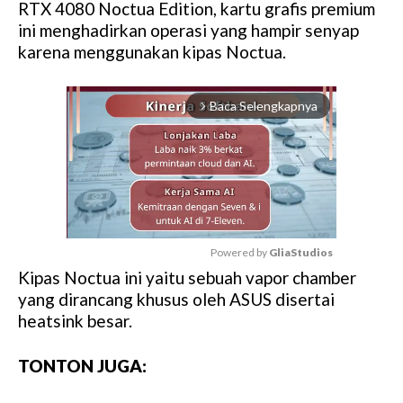
RTX 4080 Noctua Edition, kartu grafis premium
ini menghadirkan operasi yang hampir senyap
karena menggunakan kipas Noctua.
Baca Selengkapnya
arrow_forward_ios
Powered by 
GliaStudios
Kipas Noctua ini yaitu sebuah vapor chamber
M
yang dirancang khusus oleh ASUS disertai
u
heatsink besar.
t
e
TONTON JUGA: