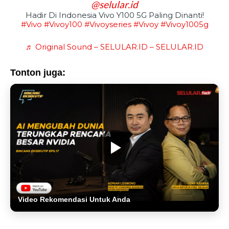
@selular.id
Hadir Di Indonesia Vivo Y100 5G Paling Dinanti!
#vivo
#vivoy100
#vivoyseries
#vivoy
#vivoy1005g
♬ Original Sound – SELULAR.ID – SELULAR.ID
Tonton juga:
Video Rekomendasi Untuk Anda