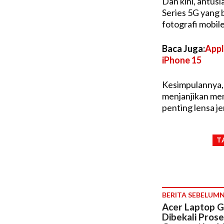
Dan kini, antu
Series 5G yang 
fotografi mobile
Baca Juga:
Appl
iPhone 15
Kesimpulannya, 
menjanjikan men
penting lensa je
T
BERITA SEBELUM
Acer Laptop G
Dibekali Prose