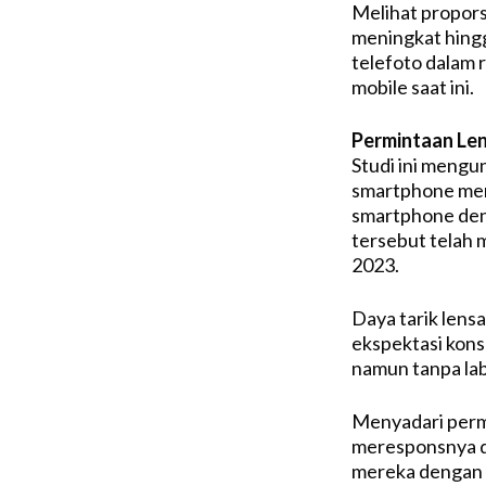
Melihat propors
meningkat hingg
telefoto dalam 
mobile saat ini.
Permintaan Len
Studi ini mengu
smartphone men
smartphone deng
tersebut telah 
2023.
Daya tarik lens
ekspektasi kons
namun tanpa lab
Menyadari perm
meresponsnya d
mereka dengan 