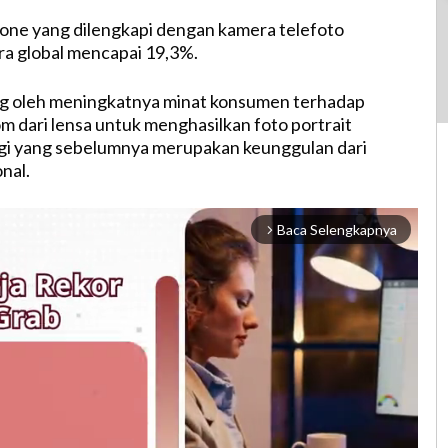
one yang dilengkapi dengan kamera telefoto
a global mencapai 19,3%.
ng oleh meningkatnya minat konsumen terhadap
dari lensa untuk menghasilkan foto portrait
ggi yang sebelumnya merupakan keunggulan dari
nal.
Baca Selengkapnya
arrow_forward_ios