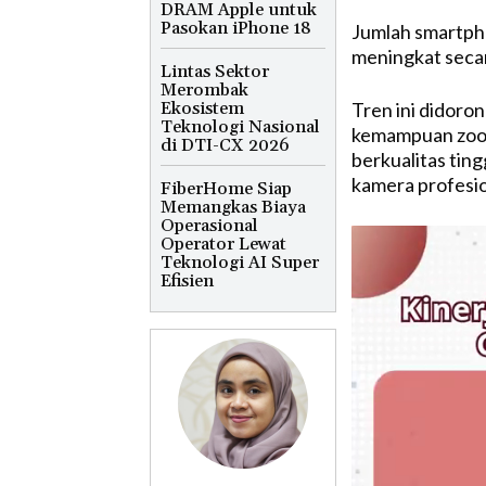
DRAM Apple untuk
Pasokan iPhone 18
Jumlah smartph
meningkat secar
Lintas Sektor
Merombak
Ekosistem
Tren ini didoro
Teknologi Nasional
kemampuan zoom 
di DTI-CX 2026
berkualitas tin
kamera profesio
FiberHome Siap
Memangkas Biaya
Operasional
Operator Lewat
Teknologi AI Super
Efisien