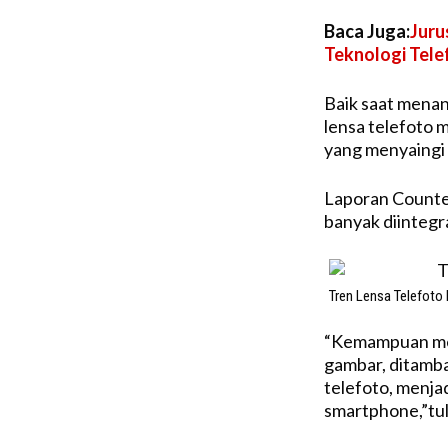
Baca Juga:
Juru
Teknologi Tele
Baik saat menan
lensa telefoto 
yang menyaingi 
Laporan Counter
banyak diintegr
Tren Lensa Telefoto 
“Kemampuan me
gambar, ditamba
telefoto, menjad
smartphone,”tul