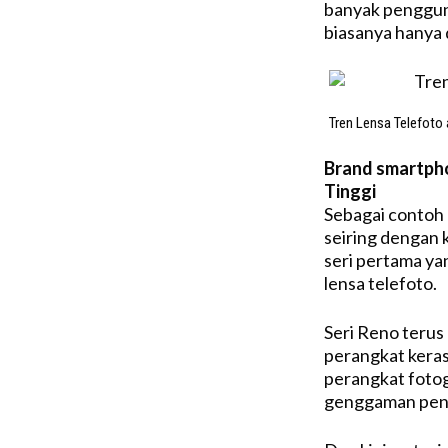
banyak penggun
biasanya hanya
Tren Lensa Telefoto
Brand smartpho
Tinggi
Sebagai contoh
seiring dengan 
seri pertama ya
lensa telefoto.
Seri Reno terus
perangkat keras
perangkat fotog
genggaman peng