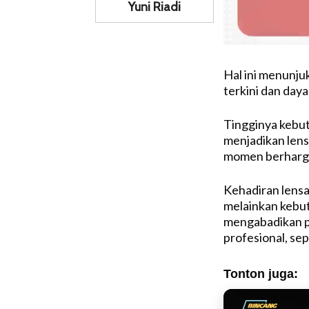
Yuni Riadi
Hal ini menunju
terkini dan daya
Tingginya kebut
menjadikan lens
momen berharga 
Kehadiran lensa
melainkan kebut
mengabadikan p
profesional, se
Tonton juga: