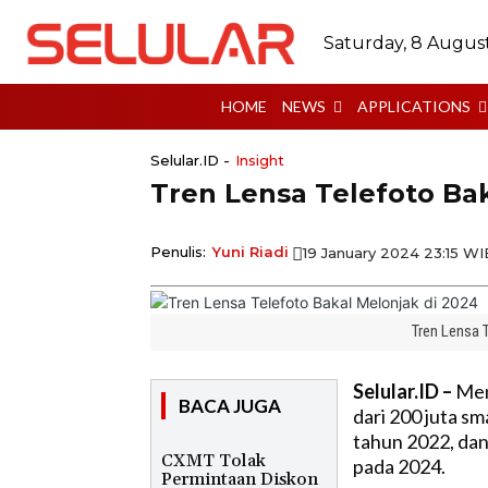
Saturday, 8 Augus
HOME
NEWS
APPLICATIONS
Selular.ID -
Insight
Tren Lensa Telefoto Bak
Penulis:
Yuni Riadi
19 January 2024 23:15 WI
Tren Lensa 
Selular.ID –
Men
BACA JUGA
dari 200 juta sm
tahun 2022, dan
CXMT Tolak
pada 2024.
Permintaan Diskon