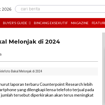
cari berita
t 2026
BUYER’S GUIDE
BINCANG EKSEKUTIF
MAGAZINE
FEATUR
al Melonjak di 2024
B
Telefoto Bakal Melonjak di 2024
urut laporan terbaru Counterpoint Research lebih
artphone yang dilengkapi lensa telefoto terjual pada
 jumlah tersebut diperkirakan akan terus meningkat