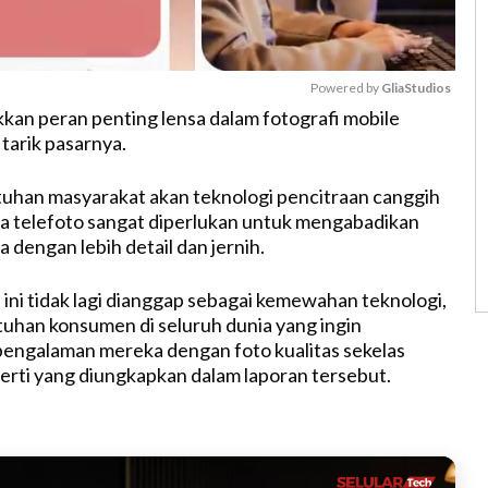
Powered by 
GliaStudios
kkan peran penting lensa dalam fotografi mobile
 tarik pasarnya.
M
u
uhan masyarakat akan teknologi pencitraan canggih
t
a telefoto sangat diperlukan untuk mengabadikan
e
dengan lebih detail dan jernih.
 ini tidak lagi dianggap sebagai kemewahan teknologi,
uhan konsumen di seluruh dunia yang ingin
engalaman mereka dengan foto kualitas sekelas
perti yang diungkapkan dalam laporan tersebut.