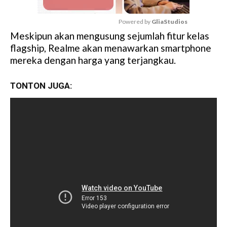
Powered by 
GliaStudios
Meskipun akan mengusung sejumlah fitur kelas
M
flagship, Realme akan menawarkan smartphone
u
mereka dengan harga yang terjangkau.
t
e
TONTON JUGA: