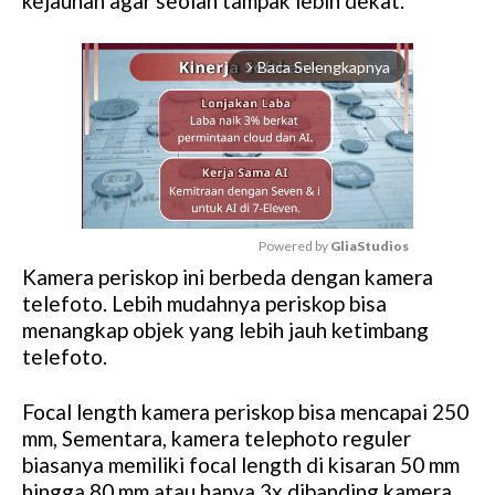
kejauhan agar seolah tampak lebih dekat.
Baca Selengkapnya
arrow_forward_ios
Powered by 
GliaStudios
Kamera periskop ini berbeda dengan kamera
M
telefoto. Lebih mudahnya periskop bisa
u
menangkap objek yang lebih jauh ketimbang
t
telefoto.
e
Focal length kamera periskop bisa mencapai 250
mm, Sementara, kamera telephoto reguler
biasanya memiliki focal length di kisaran 50 mm
hingga 80 mm atau hanya 3x dibanding kamera