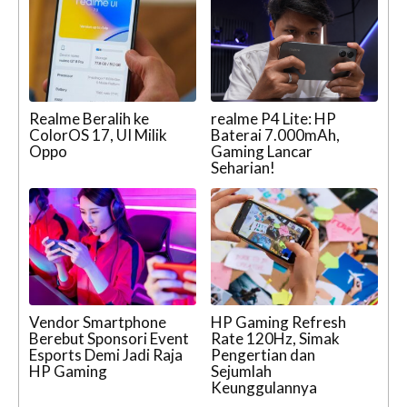
Realme Beralih ke
realme P4 Lite: HP
ColorOS 17, UI Milik
Baterai 7.000mAh,
Oppo
Gaming Lancar
Seharian!
Vendor Smartphone
HP Gaming Refresh
Berebut Sponsori Event
Rate 120Hz, Simak
Esports Demi Jadi Raja
Pengertian dan
HP Gaming
Sejumlah
Keunggulannya