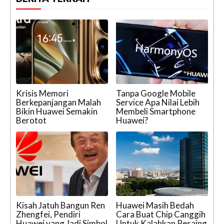
Krisis Memori
Tanpa Google Mobile
Berkepanjangan Malah
Service Apa Nilai Lebih
Bikin Huawei Semakin
Membeli Smartphone
Berotot
Huawei?
Kisah Jatuh Bangun Ren
Huawei Masih Bedah
Zhengfei, Pendiri
Cara Buat Chip Canggih
Huawei yang Jadi Simbol
Untuk Kalahkan Pesaing