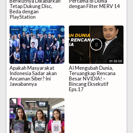
Berikutnya Dikabarkan
Pertama di Dunia
Tetap Dukung Disc,
dengan Filter MERV 14
Beda dengan
PlayStation
01:03:50
Apakah Masyarakat
AI Mengubah Dunia,
Indonesia Sadar akan
Teruangkap Rencana
Ancaman Siber? Ini
Besar NVIDIA! –
Jawabannya
Bincang Eksekutif
Eps.17