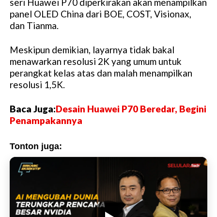
seri Huawei P70 diperkirakan akan menampilkan
u
panel OLED China dari BOE, COST, Visionax,
t
dan Tianma.
e
Meskipun demikian, layarnya tidak bakal
menawarkan resolusi 2K yang umum untuk
perangkat kelas atas dan malah menampilkan
resolusi 1,5K.
Baca Juga:
Desain Huawei P70 Beredar, Begini
Penampakannya
Tonton juga: