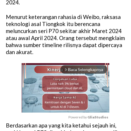
2024.
Menurut keterangan rahasia di Weibo, raksasa
teknologi asal Tiongkok itu berencana
meluncurkan seri P70 sekitar akhir Maret 2024
atau awal April 2024. Orang tersebut mengklaim
bahwa sumber timeline rilisnya dapat dipercaya
dan akurat.
Baca Selengkapnya
arrow_forward_ios
Powered by 
GliaStudios
Berdasarkan apa yang kita ketahui sejauh ini,
M