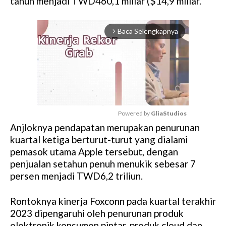
tahun menjadi TWD460,1 miliar ($14,9 miliar.
Baca Selengkapnya
arrow_forward_ios
Powered by 
GliaStudios
Anjloknya pendapatan merupakan penurunan
M
kuartal ketiga berturut-turut yang dialami
u
pemasok utama Apple tersebut, dengan
t
penjualan setahun penuh menukik sebesar 7
e
persen menjadi TWD6,2 triliun.
Rontoknya kinerja Foxconn pada kuartal terakhir
2023 dipengaruhi oleh penurunan produk
elektronik konsumen pintar, produk cloud dan