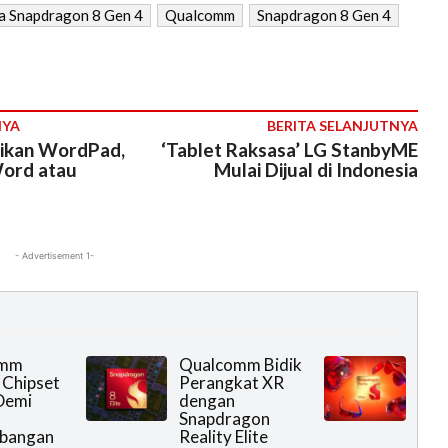
ja Snapdragon 8 Gen 4
Qualcomm
Snapdragon 8 Gen 4
NYA
BERITA SELANJUTNYA
ikan WordPad,
‘Tablet Raksasa’ LG StanbyME
ord atau
Mulai Dijual di Indonesia
- Advertisement 1-
omm
Qualcomm Bidik
 Chipset
Perangkat XR
Demi
dengan
Snapdragon
bangan
Reality Elite