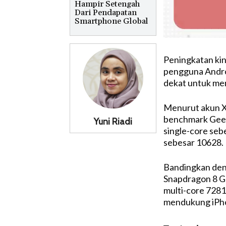
Hampir Setengah
Dari Pendapatan
Smartphone Global
Peningkatan kin
pengguna Andro
dekat untuk men
Menurut akun X
benchmark Geek
Yuni Riadi
single-core seb
sebesar 10628.
Bandingkan deng
Snapdragon 8 Ge
multi-core 7281
mendukung iPho