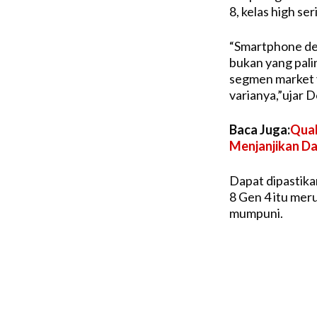
8, kelas high seri
“Smartphone den
bukan yang palin
segmen market y
varianya,”ujar 
Baca Juga:
Qual
Menjanjikan D
Dapat dipastik
8 Gen 4 itu mer
mumpuni.