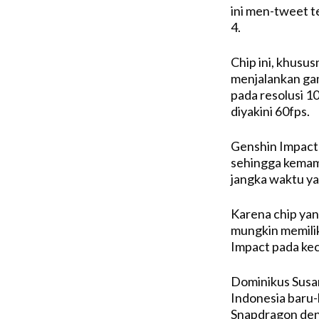
ini men-tweet t
4.
Chip ini, khusus
menjalankan ga
pada resolusi 
diyakini 60fps.
Genshin Impact
sehingga kemam
jangka waktu ya
Karena chip yan
mungkin memilik
Impact pada kec
Dominikus Susa
Indonesia baru-
Snapdragon deng