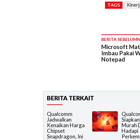
Kiner
TAGS
BERITA SEBELUM
Microsoft Mat
Imbau Pakai W
Notepad
BERITA TERKAIT
Qualcomm
Qualc
Jadwalkan
Siapkan
Kenaikan Harga
Murah 
Chipset
Hadapi
Snapdragon, Ini
Perkem