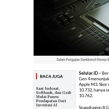
Dalam Pengujian Geekbench Kinerja 
Selular.ID –
Berd
BACA JUGA
Gen 4 menunjuk
Apple M3. Skor
Saat Indosat,
10.732, hanya s
Softbank, dan Grab
10.762.
Mulai Panen
Pendapatan Dari
Investasi AI
Snapdragon 8 G