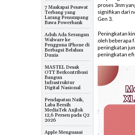
proses 3nm yang
7 Maskapai Pesawat
signifikan dari
Terbang yang
Larang Penumpang
Gen 3.
Bawa Powerbank
Peningkatan ki
Aduh Ada Serangan
Walware ke
oleh beberapa f
Pengguna iPhone di
peningkatan jum
Berbagai Belahan
peningkatan efis
Dunia
MASTEL Desak
OTT Berkontribusi
Bangun
Infrastruktur
Digital Nasional
Pendapatan Naik,
Laba Bersih
MediaTek Anjlok
12,6 Persen pada Q2
2026
Apple Menguasai