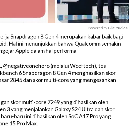
Powered by 
GliaStudios
erja Snapdragon 8 Gen 4 merupakan kabar baik bagi
id. Hal ini menunjukkan bahwa Qualcomm semakin
M
gejar Apple dalam hal performa.
u
t
, @negativeonehero (melalui Wccftech), tes
e
bench 6 Snapdragon 8 Gen 4 menghasilkan skor
esar 2845 dan skor multi-core yang mengesankan
an skor multi-core 7249 yang dihasilkan oleh
n 3 yang menjalankan Galaxy S24 Ultra dan skor
 baru-baru ini dihasilkan oleh SoC A17 Pro yang
ne 15 Pro Max.