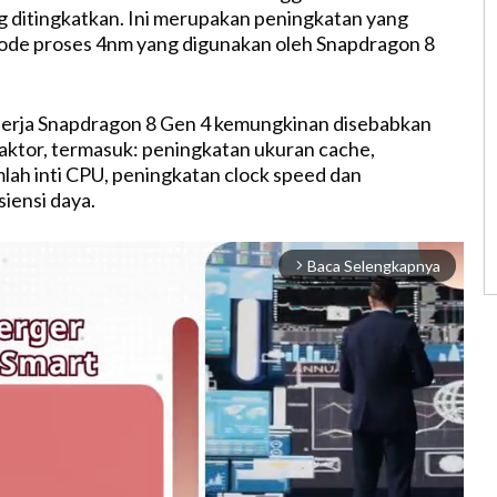
 ditingkatkan. Ini merupakan peningkatan yang
 node proses 4nm yang digunakan oleh Snapdragon 8
nerja Snapdragon 8 Gen 4 kemungkinan disebabkan
aktor, termasuk: peningkatan ukuran cache,
lah inti CPU, peningkatan clock speed dan
iensi daya.
Baca Selengkapnya
arrow_forward_ios