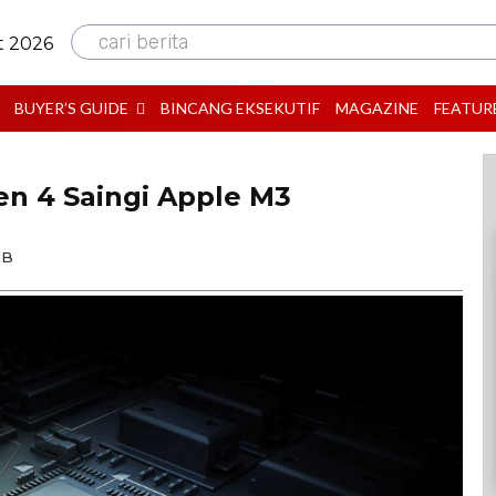
cari berita
t 2026
BUYER’S GUIDE
BINCANG EKSEKUTIF
MAGAZINE
FEATUR
en 4 Saingi Apple M3
IB