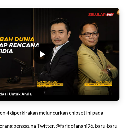
dasi Untuk Anda
n 4 diperkirakan meluncurkan chipset ini pada
eorang pengguna Twitter, @faridofanani96, baru-baru