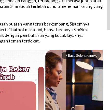
ang semakin canggih, terkadang kita merasa jenuh atau
asi SimSimi sudah terlebih dahulu menemani orang yang
san buatan yang terus berkembang, Sistemnya
perti Chatbot masa kini, hanya bedanya SimSimi
nik dengan pembahasan yang kocak layaknya
ngan teman terdekat.
Baca Selengkapnya
arrow_forward_ios