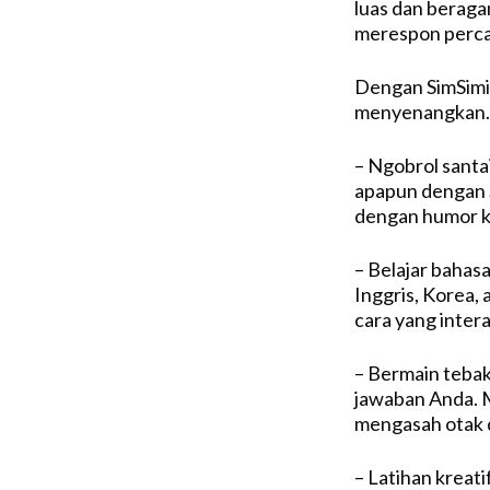
luas dan berag
merespon perc
Dengan SimSimi,
menyenangkan. B
– Ngobrol santa
apapun dengan S
dengan humor ko
– Belajar bahasa
Inggris, Korea
cara yang intera
– Bermain teba
jawaban Anda. M
mengasah otak 
– Latihan kreatif