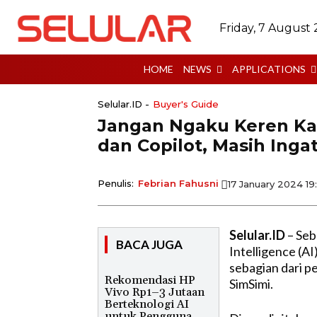
Friday, 7 August
HOME
NEWS
APPLICATIONS
Selular.ID -
Buyer's Guide
Jangan Ngaku Keren Ka
dan Copilot, Masih Inga
Penulis:
Febrian Fahusni
17 January 2024 1
Selular.ID
– Seb
BACA JUGA
Intelligence (AI
sebagian dari 
Rekomendasi HP
SimSimi.
Vivo Rp1–3 Jutaan
Berteknologi AI
untuk Pengguna