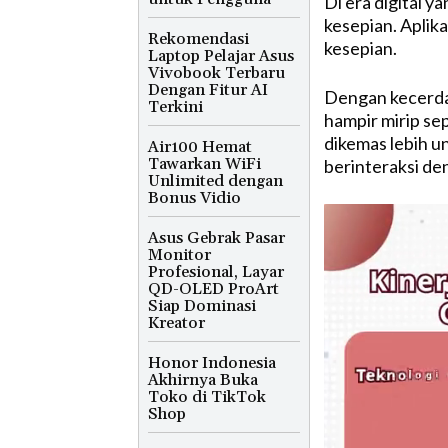
Di era digital y
kesepian. Aplik
Rekomendasi
kesepian.
Laptop Pelajar Asus
Vivobook Terbaru
Dengan Fitur AI
Dengan kecerda
Terkini
hampir mirip se
dikemas lebih u
Air100 Hemat
Tawarkan WiFi
berinteraksi de
Unlimited dengan
Bonus Vidio
Asus Gebrak Pasar
Monitor
Profesional, Layar
QD-OLED ProArt
Siap Dominasi
Kreator
Honor Indonesia
Akhirnya Buka
Toko di TikTok
Shop