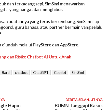
ibuk dan terkadang sepi, SimSimi menawarkan
gital yang hangat dan menghibur.
san buatannya yang terus berkembang, SimSimi siap
gobrol, guru bahasa, atau partner bermain yang selalu
.
sa diunduh melalui PlayStore dan AppStore.
ang dan Risiko Chatbot AI Untuk Anak
Bard
chatbot
ChatGPT
Copilot
SimSimi
NYA
BERITA SELANJUTNYA
ogle Hapus
BUMN Tanggapi Kasus