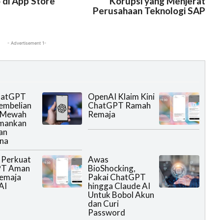
o di App Store
Korupsi yang Menjerat
e
Perusahaan Teknologi SAP
- Advertisement 1-
ChatGPT
OpenAI Klaim Kini
embelian
ChatGPT Ramah
 Mewah
Remaja
mankan
an
na
 Perkuat
Awas
PT Aman
BioShocking,
Remaja
Pakai ChatGPT
AI
hingga Claude AI
Untuk Bobol Akun
dan Curi
Password