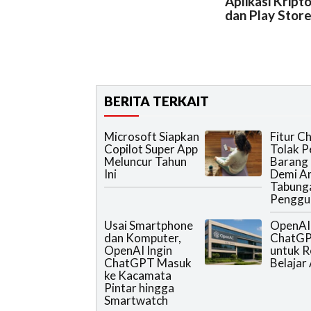
Aplikasi Kript
dan Play Stor
BERITA TERKAIT
Microsoft Siapkan
Fitur 
Copilot Super App
Tolak P
Meluncur Tahun
Barang
Ini
Demi A
Tabung
Penggu
Usai Smartphone
OpenAI
dan Komputer,
ChatG
OpenAI Ingin
untuk 
ChatGPT Masuk
Belajar 
ke Kacamata
Pintar hingga
Smartwatch