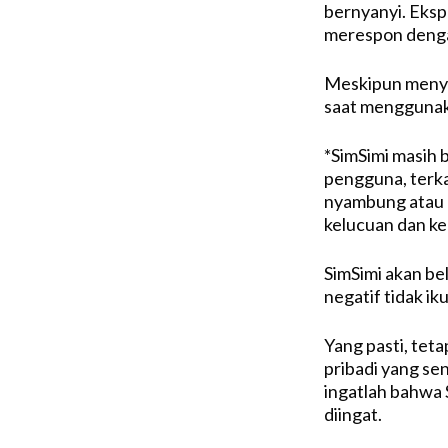
bernyanyi. Ekspl
merespon denga
Meskipun menye
saat menggunak
*SimSimi masih b
pengguna, terka
nyambung atau k
kelucuan dan ke
SimSimi akan bel
negatif tidak ik
Yang pasti, tet
pribadi yang se
ingatlah bahwa 
diingat.