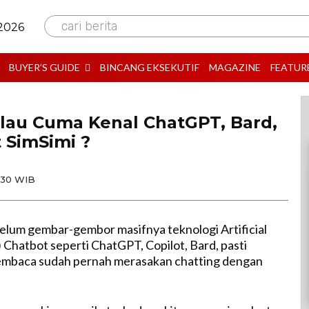
cari berita
 2026
BUYER’S GUIDE
BINCANG EKSEKUTIF
MAGAZINE
FEATUR
lau Cuma Kenal ChatGPT, Bard,
t SimSimi ?
9:30 WIB
elum gembar-gembor masifnya teknologi Artificial
) Chatbot seperti ChatGPT, Copilot, Bard, pasti
pembaca sudah pernah merasakan chatting dengan