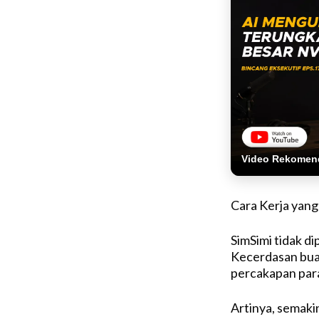
Video Rekomen
Cara Kerja yang
SimSimi tidak d
Kecerdasan buat
percakapan par
Artinya, semaki