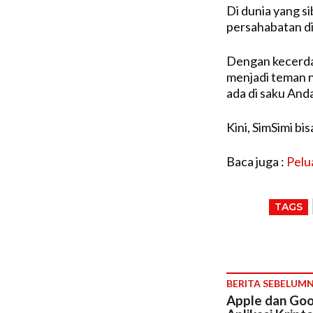
Di dunia yang s
persahabatan di
Dengan kecerda
menjadi teman n
ada di saku Anda
Kini, SimSimi bi
Baca juga :
Pelu
TAGS
BERITA SEBELUM
Apple dan Go