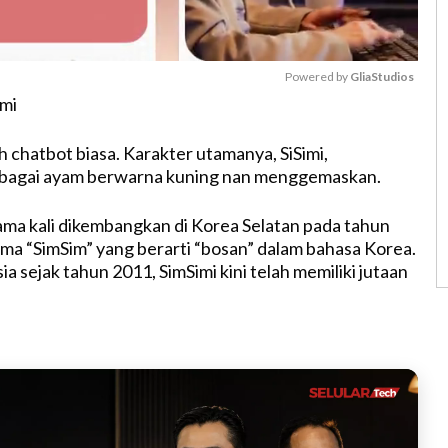
Powered by 
GliaStudios
mi
M
h chatbot biasa. Karakter utamanya, SiSimi,
u
bagai ayam berwarna kuning nan menggemaskan.
t
e
rtama kali dikembangkan di Korea Selatan pada tahun
a “SimSim” yang berarti “bosan” dalam bahasa Korea.
ia sejak tahun 2011, SimSimi kini telah memiliki jutaan